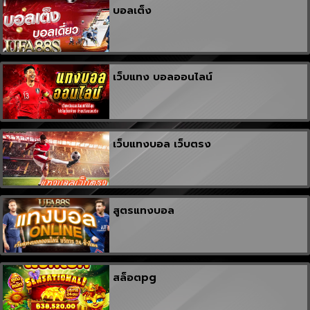
บอลเต็ง
เว็บแทง บอลออนไลน์
เว็บแทงบอล เว็บตรง
สูตรแทงบอล
สล็อตpg