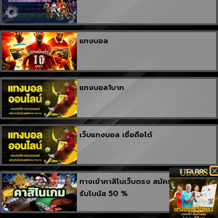
แทงบอล
แทงบอล1บาท
เว็บแทงบอล เชื่อถือได้
ทางเข้าคาสิโนเว็บตรง สมัครสมาชิกใหม่
รับโบนัส 50 %