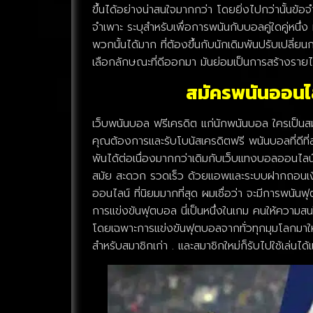
ขึ้นได้อย่างน่าสนใจมากกว่า โดยยิ่งไปกว่านั้นข้อจำ
จำเพาะ ระบุสำหรับเพื่อการพนันกับบอลคู่ใดคู่หนึ่ง
พวกนั้นได้มาก ที่ต้องขึ้นกับนักเดิมพันปรับเปลี่
เลือกลักษณะที่ดีออกมา มันย่อมเป็นการสร้างรายไ
สมัครพนันออนไลน
เว็บพนันบอล ฟรีเครดิต แก่นักพนันบอล ใครเป็นสม
คุณต้องการและรับโบนัสเครดิตฟรี พนันบอลที่ดีที
พันได้ต่อเนื่องมากกว่าเดิมกับเว็บแทงบอลออนไลน์ที
สมัย ​​สะดวก รวดเร็ว ด้วยแอพและระบบฝากถอนเงิ
ออนไลน์ ที่นิยมมากที่สุด ผมเชื่อว่า จะมีการพนั
การแข่งขันฟุตบอล นี่เป็นหนึ่งในเกม คนให้ความสน
โดยเฉพาะการแข่งขันฟุตบอลจากทั่วทุกมุมโลกมาให
สำหรับสมาชิกเก่า . และสมาชิกใหม่ก็รับไปใช้เล่นได