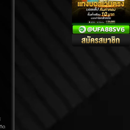
้
กิด