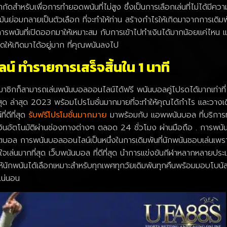
กัดสำหรับเพื่อการทำยอดพนันที่ไม่สูง ซึ่งเป็นการเลือกเล่นที่ไม่ได้มีควา
 มันย่อมกลายเป็นตัวเลือก ที่จะทำให้ท่าน สร้างกำไรให้เกิดมาจากการเดิม
ยนการพนันที่เปิดออกมาให้เหมาะสม กับการเข้าไปทำเงินได้มากน้อยแค่ไหน แ
ดให้เกิดมาได้อยู่มาก ที่คุณพนันลงไป
์ ทำรายการเสร็จสิ้นใน 1 นาที
าชิกก็สามารถเล่นพนันบอลออนไลน์ได้ฟรี พนันบอลคู่โปรดได้มากเท่าที่
่สุด ล่าสุด 2023 พร้อมโปรโมชั่นมากมายที่จะทำให้คุณได้กำไร และวางเ
่ดีที่สุด
รับฟรีโปรโมชั่นมากมาย
มาพร้อมกับ แอพพนันบอล ที่บริการ
นอัตโนมัติผ่านช่องทางต่างๆ ตลอด 24 ชั่วโมง ผ่านมือถือ . การพนั
นฟุตบอล การพนันบอลออนไลน์เป็นหนึ่งในการเดิมพันที่นักพนันชอบเล่นเพร
ใจเล่นมากที่สุด เว็บพนันบอล ที่ดีที่สุด นำการแข่งขันกีฬาหลากหลายประ
้นักพนันได้เลือกเหมาะสำหรับทุกเพศทุกวัยเดิมพันทุกคืนพร้อมมอบโบนั
้แน่นอน