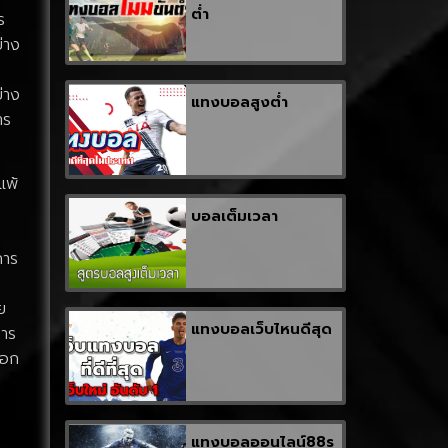
ต่ำ
ร
่าง
่าง
แทงบอลสูงต่ำ
าร
แพ้
บอลเต็มเวลา
การ
ย
แทงบอลเว็บไหนดีสุด
การ
ือก
แทงบอลออนไลน์88s