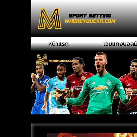
หน้าแรก
เว็บแทงบอลม