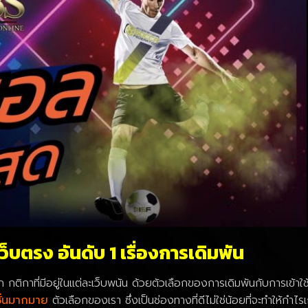
บตรง อันดับ 1 เรื่องการเดิมพัน
กติกาที่มีอยู่ในแต่ละเว็บพนัน ด้วยตัวเลือกของการเดิมพันกับการเข้าใช
ชั่นมากมาย
ตัวเลือกของเรา ซึ่งเป็นช่องทางที่ดีไม่ใช่น้อยที่จะทำให้กำไรเ