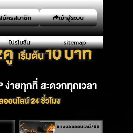
สมัครสมาชิก
เข้าสู่ระบบ
โปรโมชั่น
sitemap
แทงบอลออนไลน์789