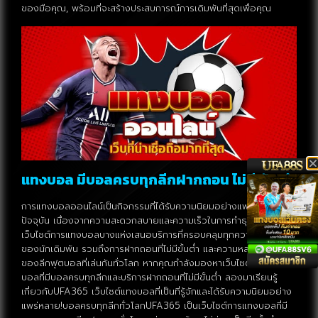
ของมือคุณ, พร้อมที่จะสร้างประสบการณ์การเดิมพันที่สุดเพื่อคุณ
แทงบอล มีบอลครบทุกลีกฝากถอน ไม่มี ขั้น ต่ำ
การแทงบอลออนไลน์เป็นกิจกรรมที่ได้รับความนิยมอย่างแพร่หลายใน
ปัจจุบัน เนื่องจากความสะดวกสบายและความเร็วในการทำธุรกรรม
เว็บไซต์การแทงบอลบางแห่งเสนอบริการที่ครอบคลุมทุกความต้องการ
ของนักเดิมพัน รวมถึงการฝากถอนที่ไม่มีขั้นต่ำ และความหลากหลาย
ของลีกฟุตบอลที่เล่นกันทั่วโลก หากคุณกำลังมองหาเว็บไซต์การแทง
บอลที่มีบอลครบทุกลีกและบริการฝากถอนที่ไม่มีขั้นต่ำ ลองมาเรียนรู้
เกี่ยวกับUFA365 เว็บไซต์แทงบอลที่เป็นที่รู้จักและได้รับความนิยมอย่าง
แพร่หลาย!บอลครบทุกลีกทั่วโลกUFA365 เป็นเว็บไซต์การแทงบอลที่มี