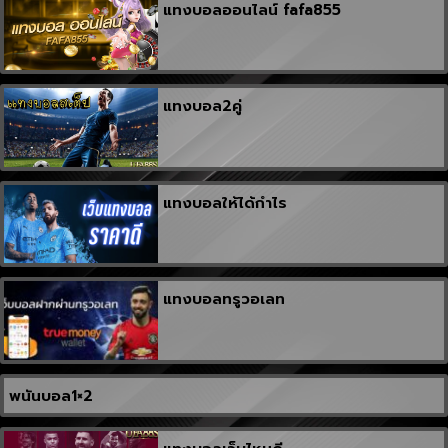
แทงบอลออนไลน์ fafa855
แทงบอล2คู่
แทงบอลให้ได้กำไร
แทงบอลทรูวอเลท
พนันบอล1×2