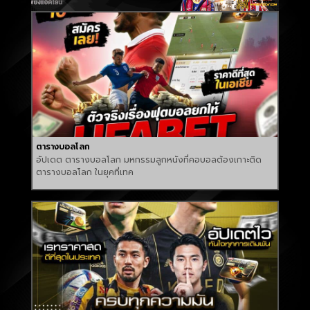
ตารางบอลโลก
อัปเดต ตารางบอลโลก มหกรรมลูกหนังที่คอบอลต้องเกาะติด
ตารางบอลโลก ในยุคที่เทค