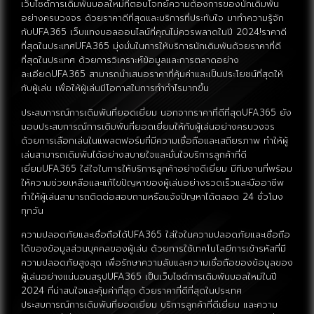
เว็บไซต์การเดิมพันบอลใหม่ที่ตอบโจทย์ความต้องการของนักเดิมพัน
อย่างครบวงจร ด้วยราคาดีที่สุดและบริการที่ประทับใจ มาทำความรู้จัก
กับUFA365 เว็บแทงบอลออนไลน์ที่คุณไม่ควรพลาดในปี 2024!ราคาดี
ที่สุดในประเทศUFA365 มุ่งมั่นในการให้บริการนักเดิมพันด้วยราคาที่ดี
ที่สุดในประเทศ ด้วยการวิเคราะห์ข้อมูลและการตลาดอย่าง
ละเอียดUFA365 สามารถนำเสนอราคาที่คุ้มค่าและเป็นประโยชน์ที่สุดให้
กับผู้เล่น เพื่อให้ผู้เล่นมีโอกาสในการทำกำไรมากขึ้น
ประสบการณ์การเดิมพันที่ยอดเยี่ยม นอกจากราคาที่ดีที่สุดUFA365 ยัง
มอบประสบการณ์การเดิมพันที่ยอดเยี่ยมให้กับผู้เล่นอย่างครบวงจร
ด้วยการเลือกเล่นในแพลตฟอร์มที่มีความเชื่อถือและเสถียรภาพ ทำให้ผู้
เล่นสามารถเดิมพันได้อย่างสบายใจและมั่นใจบริการลูกค้าที่ดี
เยี่ยมUFA365 ใส่ใจในการให้บริการลูกค้าอย่างดีเยี่ยม มีทีมงานที่พร้อม
ให้ความช่วยเหลือและแก้ไขปัญหาของผู้เล่นอย่างรวดเร็วและมืออาชีพ
ทำให้ผู้เล่นสามารถติดต่อสอบถามหรือแจ้งปัญหาได้ตลอด 24 ชั่วโมง
ทุกวัน
ความปลอดภัยและเชื่อถือได้UFA365 ใส่ใจในความปลอดภัยและเชื่อถือ
ได้ของข้อมูลส่วนบุคคลของผู้เล่น ด้วยการใช้เทคโนโลยีการเข้ารหัสที่มี
ความปลอดภัยสูงสุด เพื่อรักษาความลับและความเชื่อถือของข้อมูลของ
ผู้เล่นอย่างแน่นอนสรุปUFA365 เป็นเว็บไซต์การเดิมพันบอลใหม่ในปี
2024 ที่น่าสนใจและคุ้มค่าที่สุด ด้วยราคาที่ดีที่สุดในประเทศ
ประสบการณ์การเดิมพันที่ยอดเยี่ยม บริการลูกค้าที่ดีเยี่ยม และความ