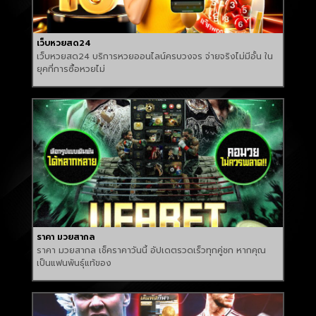
เว็บหวยสด24
เว็บหวยสด24 บริการหวยออนไลน์ครบวงจร จ่ายจริงไม่มีอั้น ใน
ยุคที่การซื้อหวยไม่
ราคา มวยสากล
ราคา มวยสากล เช็คราคาวันนี้ อัปเดตรวดเร็วทุกคู่ชก หากคุณ
เป็นแฟนพันธุ์แท้ของ