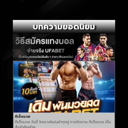
บทความยอดนิยม
ทีเด็ดมวย
ทีเด็ดมวย วันนี้ วิเคราะห์แม่นยำทุกคู่ การติดตาม ทีเด็ดมวย เป็น
สิ่งสำคัญสำห