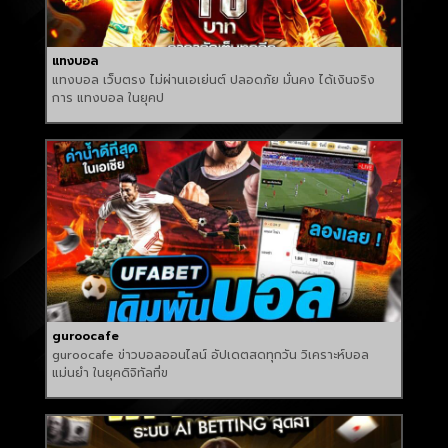
แทงบอล
แทงบอล เว็บตรง ไม่ผ่านเอเย่นต์ ปลอดภัย มั่นคง ได้เงินจริง
การ แทงบอล ในยุคป
guroocafe
guroocafe ข่าวบอลออนไลน์ อัปเดตสดทุกวัน วิเคราะห์บอล
แม่นยำ ในยุคดิจิทัลที่ข