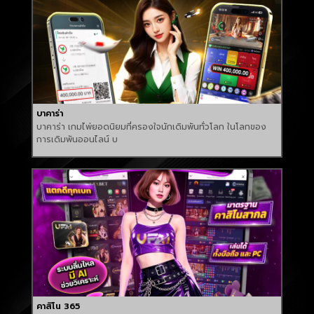
บาคาร่า
บาคาร่า เกมไพ่ยอดนิยมที่ครองใจนักเดิมพันทั่วโลก ในโลกของ
การเดิมพันออนไลน์ บ
คาสิโน 365