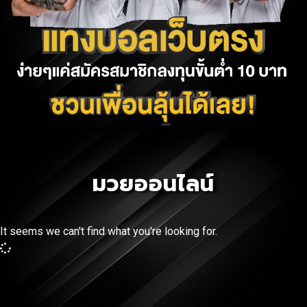
มวยออนไลน์
It seems we can't find what you're looking for.