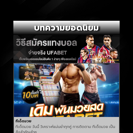
บทความยอดนิยม
ทีเด็ดมวย
ทีเด็ดมวย วันนี้ วิเคราะห์แม่นยำทุกคู่ การติดตาม ทีเด็ดมวย เป็น
สิ่งสำคัญสำห