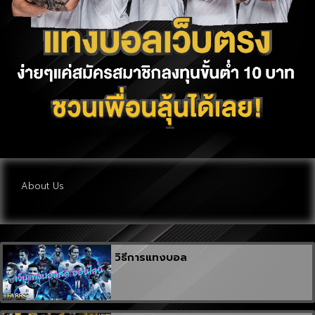
About Us
วิธีการแทงบอล