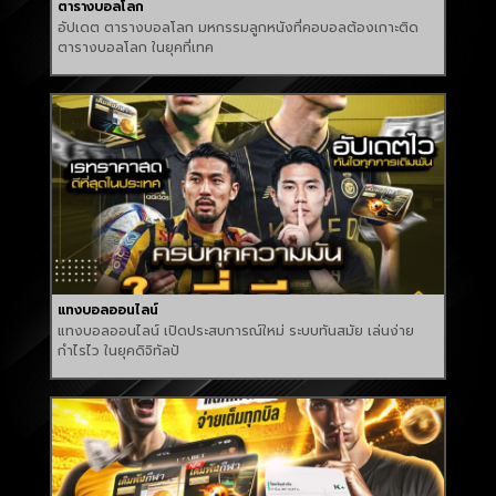
ตารางบอลโลก
อัปเดต ตารางบอลโลก มหกรรมลูกหนังที่คอบอลต้องเกาะติด
ตารางบอลโลก ในยุคที่เทค
แทงบอลออนไลน์
แทงบอลออนไลน์ เปิดประสบการณ์ใหม่ ระบบทันสมัย เล่นง่าย
กำไรไว ในยุคดิจิทัลปั