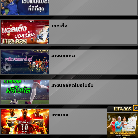
บอลเต็ง
แทงบอลสด
แทงบอลสดโปรโมชั่น
แทงบอล