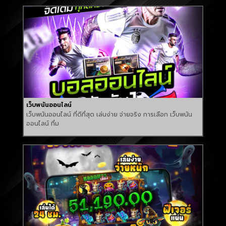
เว็บพนันออนไลน์
เว็บพนันออนไลน์ ที่ดีที่สุด เล่นง่าย จ่ายจริง การเลือก เว็บพนัน
ออนไลน์ ที่ม