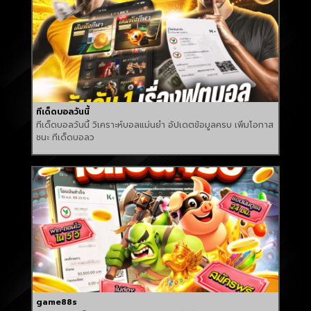
ทีเด็ดบอลวันนี้
ทีเด็ดบอลวันนี้ วิเคราะห์บอลแม่นยำ อัปเดตข้อมูลครบ เพิ่มโอกาส
ชนะ ทีเด็ดบอลว
game88s