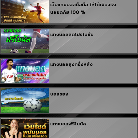
เว็บแทงบอลมือถือ ให้ได้เงินจริง
ปลอดภัย 100 %
แทงบอลสดโปรโมชั่น
แทงบอลสูงครึ่งหลัง
บอลรอง
แทงบอลฟรีโบนัส