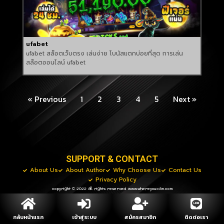
ufabet
ufabet สล็อตเว็บตรง เล่นง่าย โบนัสแตกบ่อยที่สุด การเล่น
สล็อตออนไลน์ ufabet
« Previous
1
2
3
4
5
Next »
SUPPORT & CONTACT
About Us
About Author
Why Choose Us
Contact Us
Privacy Policy
copyright © 2022 all rights reserved
www.whereyoucan.com
กลับหน้าแรก
เข้าสู่ระบบ
สมัครสมาชิก
ติดต่อเรา