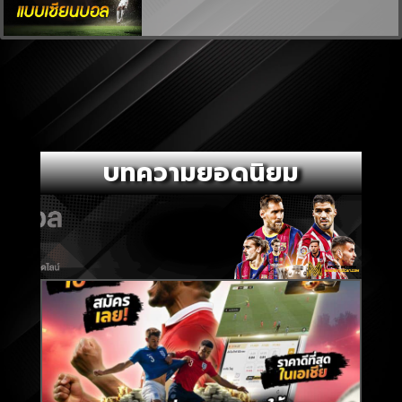
บทความยอดนิยม