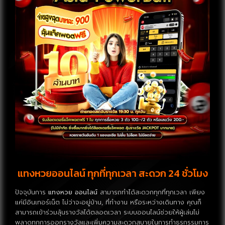
แทงหวยออนไลน์ ทุกที่ทุกเวลา สะดวก 24 ชั่วโมง
ปัจจุบันการ
แทงหวย ออนไลน์
สามารถทำได้สะดวกทุกที่ทุกเวลา เพียง
แค่มีอินเทอร์เน็ต ไม่ว่าจะอยู่บ้าน, ที่ทำงาน หรือระหว่างเดินทาง คุณก็
สามารถเข้าร่วมลุ้นรางวัลได้ตลอดเวลา ระบบออนไลน์ช่วยให้ผู้เล่นไม่
พลาดทุกการออกรางวัลและเพิ่มความสะดวกสบายในการทำธุรกรรมการ