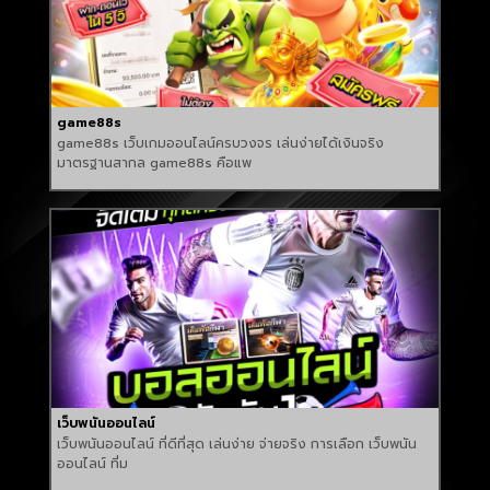
game88s
game88s เว็บเกมออนไลน์ครบวงจร เล่นง่ายได้เงินจริง
มาตรฐานสากล game88s คือแพ
เว็บพนันออนไลน์
เว็บพนันออนไลน์ ที่ดีที่สุด เล่นง่าย จ่ายจริง การเลือก เว็บพนัน
ออนไลน์ ที่ม