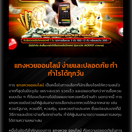
แทงหวยออนไลน์ ง่ายและปลอดภัย ทำ
กำไรได้ทุกวัน
การ
แทงหวยออนไลน์
เป็นหนึ่งในทางเลือกที่นักเสี่ยงโชคให้ความสนใจ
มากที่สุดในปัจจุบัน เพราะสะดวก รวดเร็ว และปลอดภัยกว่าการซื้อหวย
แบบเดิม ๆ ที่ต้องเดินทางไปยังแผงขายหวยหรือร้านค้า นอกจากนี้ การ
แทงหวยยังช่วยให้ผู้เล่นสามารถเลือกประเภทหวยได้หลากหลาย เช่น
หวยรัฐบาล, หวยยี่กี, หวยหุ้น, และหวยต่างประเทศ ซึ่งแต่ละประเภทก็มี
วิธีการและอัตราจ่ายที่แตกต่างกัน ทำให้ผู้เล่นสามารถวางแผนการลงทุน
ได้ตามความเหมาะสม
หนึ่งในข้อดีสำคัญของการ
แทงหวย ออนไลน์
คือความปลอดภัยในการ