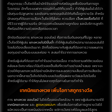
ทำธุรกรรม เว็บไซต์ชั้นนำมักใช้ระบบเข้ารหัสข้อมูลเพื่อป้องกันการถูก
โจรกรรม อีกทั้งระบบฝาก-ถอนอัตโนมัติที่รวดเร็ว ทำให้ผู้เล่นมั่นใจได้ว่า
เงินทุนจะไม่สูญหาย และยังสามารถถอนเงินได้ทันทีเมื่อถูกรางวัล สำหรับ
นักลงทุนที่ต้องการเลือกเว็บไซต์ที่มั่นคง ควรเลือก
เว็บหวยเชื่อถือได้
ที่
มีรีวิวจากผู้ใช้งานจริง มีการจดทะเบียนอย่างถูกต้อง และมีบริการลูกค้า
ที่พร้อมให้ความช่วยเหลือตลอดเวลา
อีกข้อดีของการ แทงหวย ออนไลน์ คือการเริ่มต้นลงทุนที่ไม่สูง หลาย
เว็บไซต์ให้ผู้เล่น
แทงหวยไม่มีขั้นต่ำ
ทำให้ผู้เล่นมือใหม่สามารถลองเล่นได้
โดยไม่ต้องเสี่ยงเงินมาก อีกทั้งยังเหมาะกับผู้เล่นที่ต้องการวางแผนการ
ลงทุนอย่างเป็นระบบและค่อย ๆ สะสมกำไรจากการแทงหวย
สำหรับผู้เล่นที่ต้องการทำกำไรอย่างต่อเนื่อง การติดตามสถิติหวยย้อน
หลังและวิเคราะห์แนวโน้มตัวเลขเป็นสิ่งที่ควรทำอย่างสม่ำเสมอ เพราะจะ
ช่วยให้คุณแทงหวยได้อย่างมีหลักการและลดความเสี่ยงในการเสียเงิน
นอกจากนี้หลายเว็บไซต์ยังมีระบบแจ้งเตือนผลรางวัลและโปรโมชั่น
สำหรับผู้ใช้งาน ทำให้คุณไม่พลาดทุกโอกาสในการทำกำไร
เทคนิคแทงหวย เพิ่มโอกาสถูกรางวัล
การ
แทงหวย ออนไลน์
ไม่ใช่เรื่องของโชคล้วน ๆ เพราะผู้เล่นสามารถใช้
เทคนิคแทงหวย
และ
สูตรหวยแม่นๆ
เพื่อเพิ่มโอกาสในการถูกรางวัลได้
แม้หวยจะเป็นการพนันประเภทหนึ่ง แต่การวิเคราะห์ข้อมูลและใช้สูตร