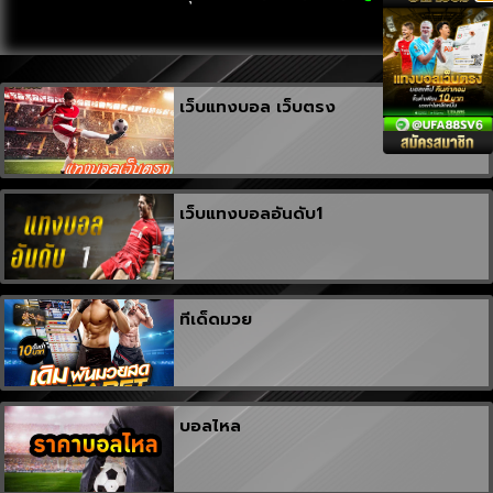
เว็บแทงบอล เว็บตรง
เว็บแทงบอลอันดับ1
ทีเด็ดมวย
บอลไหล