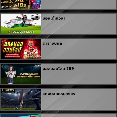
บอลเต็มเวลา
ตารางบอล
บอลออนไลน์ 789
แทงบอลครบวงจร