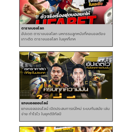
ตารางบอลโลก
อัปเดต ตารางบอลโลก มหกรรมลูกหนังที่คอบอลต้อง
เกาะติด ตารางบอลโลก ในยุคที่เทค
แทงบอลออนไลน์
แทงบอลออนไลน์ เปิดประสบการณ์ใหม่ ระบบทันสมัย เล่น
ง่าย กำไรไว ในยุคดิจิทัลปั