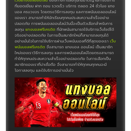
เว็บแทงบอลออนไลน์
ช่องทางการลงทุนที่มีมาตรฐานการบริการ
ที่ยอดเยี่ยม ฝาก ถอน รวดเร็ว บริการ ตลอด 24 ชั่วโมง แทง
บอล ครบวงจร โดยตรงวิธีการลงทุน และการพนันบอลออนไลน์
ของเรา สามารถทำให้นักเรียนทุกคนประสบความสำเร็จอย่าง
ปลอดภัย การพนันบอลออนไลน์วันนี้จะเป็นตัวเลือกสำหรับการ
ลงทุน
แทงบอลฟรีเครดิต
ที่นักพนันสามารถใช้บริการเว็บไซต์ได้
จริงอย่างปลอดภัย ในการเป็นสมาชิกใหม่ก็สามารถลงทุนได้
อย่างมั่นใจในการใช้บริการผ่านเว็บพนันบอลที่ดีที่สุดของเรา
เว็บ
พนันบอลฟรีเครดิต
จึงสามารถ แทงบอล ออนไลน์ เป็นสมาชิก
ใหม่ของเราวิธีการลงทุน และการพนันออนไลน์โดยตรงสามารถ
ทำให้ทุกคนประสบความสำเร็จอย่างปลอดภัย ในการเลือกเป็น
สมาชิกของเราที่น่าเชื่อถือ จึงสามารถทําให้ทุกคนทุกคนจะมี
โอกาสลงทุน และใช้บริการอย่างมั่นใจ