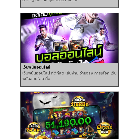
เว็บพนันออนไลน์
เว็บพนันออนไลน์ ที่ดีที่สุด เล่นง่าย จ่ายจริง การเลือก เว็บ
พนันออนไลน์ ที่ม