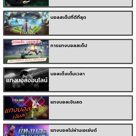
บอลสเต็ปที่ดีที่สุด
การแทงบอลสเต็ป
บอลเต็งเต็มเวลา
แทงบอลเงินสด
แทงบอลไม่ผ่านเอเย่นต์