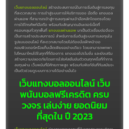
เว็บแทงบอลออนไลน์
สร้างประสบการณ์ในการเริ่มต้นสู่การลงทุน
ที่สะดวกสบาย การเข้าสู่ระบบการให้บริการของ มือถือ แทงบอล
ผ่านแอพ ที่สามารถเข้าสู่การลงทุนผ่านเจ้ามือหลักโดยตรงโดย
การใช้โทรศัพท์มือถือ พร้อมกับสัญญาณอินเตอร์เน็ตที่
ครอบคลุมทั่วทุกพื้นที่
แทงบอลผ่านแอพ
มาเป็นตัวเชื่อมต่อจึงจะ
เป็นการสร้างประสบการณ์ สำหรับการเริ่มต้นสู่ระบบการลงทุนใน
รูปแบบออนไลน์ ที่สะดวกสบายโดยไม่ต้องนั่งเฝ้าหน้าจอ
คอมพิวเตอร์หรือแท็บเล็ตเพียงอย่างเดียว โดยสามารถพกพา
ไปไหนมาไหนได้ในทุกที่ที่ต้องการ แทงบอลโปรโมชั่น และยังเสริม
สร้างความปลอดภัยโดยการใส่รหัสยืนยันตัวตนทุกครั้งที่ทำการ
ลงทุนผ่าน เว็บพนันที่มีศักยภาพสูง พร้อมกับฟังก์ชันที่ทันสมัยจะ
เป็นตัวช่วยดูระบบการวางได้อย่างมั่นใจ
เว็บแทงบอลออนไลน์ เว็บ
พนันบอลฟรีเครดิต ครบ
วงจร เล่นง่าย ยอดนิยม
ที่สุดใน ปี 2023