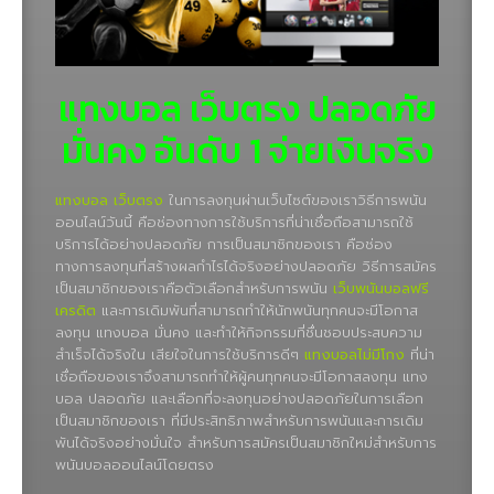
แทงบอล เว็บตรง ปลอดภัย
มั่นคง อันดับ 1 จ่ายเงินจริง
แทงบอล เว็บตรง
ในการลงทุนผ่านเว็บไซต์ของเราวิธีการพนัน
ออนไลน์วันนี้ คือช่องทางการใช้บริการที่น่าเชื่อถือสามารถใช้
บริการได้อย่างปลอดภัย การเป็นสมาชิกของเรา คือช่อง
ทางการลงทุนที่สร้างผลกำไรได้จริงอย่างปลอดภัย วิธีการสมัคร
เป็นสมาชิกของเราคือตัวเลือกสำหรับการพนัน
เว็บพนันบอลฟรี
เครดิต
และการเดิมพันที่สามารถทำให้นักพนันทุกคนจะมีโอกาส
ลงทุน แทงบอล มั่นคง และทำให้กิจกรรมที่ชื่นชอบประสบความ
สำเร็จได้จริงใน เสียใจในการใช้บริการดีๆ
แทงบอลไม่มีโกง
ที่น่า
เชื่อถือของเราจึงสามารถทำให้ผู้คนทุกคนจะมีโอกาสลงทุน แทง
บอล ปลอดภัย และเลือกที่จะลงทุนอย่างปลอดภัยในการเลือก
เป็นสมาชิกของเรา ที่มีประสิทธิภาพสำหรับการพนันและการเดิม
พันได้จริงอย่างมั่นใจ สำหรับการสมัครเป็นสมาชิกใหม่สำหรับการ
พนันบอลออนไลน์โดยตรง