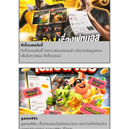
ทีเด็ดบอลวันนี้
ทีเด็ดบอลวันนี้ วิเคราะห์บอลแม่นยำ อัปเดตข้อมูลครบ
เพิ่มโอกาสชนะ ทีเด็ดบอลว
game88s
game88s เว็บเกมออนไลน์ครบวงจร เล่นง่ายได้เงินจริง
มาตรฐานสากล game88s คือแพ