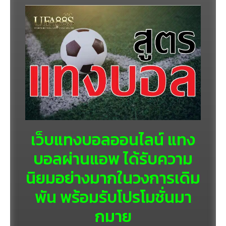
เว็บแทงบอลออนไลน์ แทง
บอลผ่านแอพ ได้รับความ
นิยมอย่างมากในวงการเดิม
พัน พร้อมรับโปรโมชั่นมา
กมาย