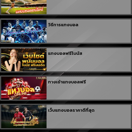
วิธีการแทงบอล
แทงบอลฟรีโบนัส
ทางเข้าแทงบอลฟรี
เว็บแทงบอลราคาดีที่สุด