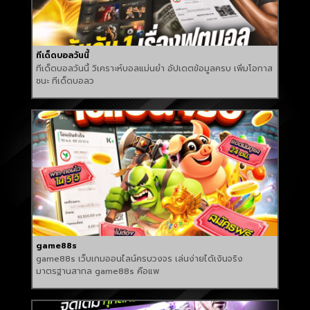
ทีเด็ดบอลวันนี้
ทีเด็ดบอลวันนี้ วิเคราะห์บอลแม่นยำ อัปเดตข้อมูลครบ เพิ่มโอกาส
ชนะ ทีเด็ดบอลว
game88s
game88s เว็บเกมออนไลน์ครบวงจร เล่นง่ายได้เงินจริง
มาตรฐานสากล game88s คือแพ