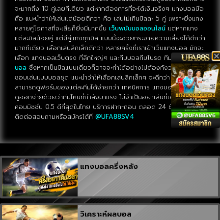
จะมากถึง 10 คู่เลยทีเดียว แต่หากต้องการที่จะได้เงินจริงๆ แทงบอลมือ
ถือ แนะนำว่าให้เล่นแต่น้อยดีกว่า คือ เล่นไม่เกินบิลละ 5 คู่ เพราะยิ่งแทง
หลายคู่โอกาสที่จะเสียก็ยิ่งมีมากขึ้น
เว็บ
พนันบอลออนไลน์
แต่หากแทง
แต่ละบิลน้อยคู่ แต่มีคู่แทงทุกบิล แบบนี้จะช่วยกระจายความเสี่ยงได้ดีกว่า
มากทีเดียว เลือกเล่นลีกเล็กดีกว่า หลายครั้งที่เราเข้าเว็บแทงบอล มักจะ
เลือก แทงบอลเว็บตรง ที่ลีกใหญ่ๆ และทีมบอลทีมโปรด ทีมดัง
เว็บแทง
บอล
ซึ่งหากเป็นบิลแบบเดี่ยวก็อาจจะทำได้อย่างไม่ต้องกังวล แต่หาก
ชอบเล่นแบบบอลชุด แนะนำว่าให้เลือกเล่นลีกเล็กๆ จะดีกว่า เพราะ
สามารถดูฟอร์มของแต่ละทีมได้ง่ายกว่า เทคนิคการ แทงบอลสเต็ป และ
ดูออกง่ายด้วยว่าทีมไหนที่กำลังมาแรง ไม่จำเป็นอย่าเล่นที่เยือน
คอมมิชชั่น 0.5 ดีที่สุดในไทย บริการฝาก-ถอน ตลอด 24 ชั่วโมง
ติดต่อสอบถามหรือสมัครได้ที่
@UFA88SV4
แทงบอลครึ่งหลัง
วิเคราะห์ผลบอล