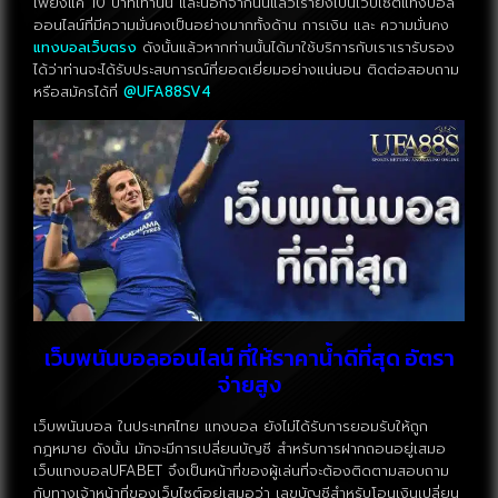
เพียงแค่ 10 บาทเท่านั้น และนอกจากนั้นแล้วเรายังเป็นเว็บไซต์แทงบอล
ออนไลน์ที่มีความมั่นคงเป็นอย่างมากทั้งด้าน การเงิน และ ความมั่นคง
แทงบอลเว็บตรง
ดังนั้นแล้วหากท่านนั้นได้มาใช้บริการกับเราเรารับรอง
ได้ว่าท่านจะได้รับประสบการณ์ที่ยอดเยี่ยมอย่างแน่นอน ติดต่อสอบถาม
หรือสมัครได้ที่
@UFA88SV4
เว็บพนันบอลออนไลน์ ที่ให้ราคาน้ำดีที่สุด อัตรา
จ่ายสูง
เว็บพนันบอล ในประเทศไทย แทงบอล ยังไม่ได้รับการยอมรับให้ถูก
กฎหมาย ดังนั้น มักจะมีการเปลี่ยนบัญชี สำหรับการฝากถอนอยู่เสมอ
เว็บแทงบอลUFABET จึงเป็นหน้าที่ของผู้เล่นที่จะต้องติดตามสอบถาม
กับทางเจ้าหน้าที่ของเว็บไซต์อยู่เสมอว่า เลขบัญชีสำหรับโอนเงินเปลี่ยน