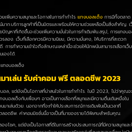
ะช่วยเพิ่มความสนุกและโอกาสในการทำกำไร
แทงบอลเต็ง
การมีทั้งตลาด
าก.บริการลูกค้าที่เป็นมิตรและพร้อมให้ความช่วยเหลือเป็นสิ่งสำคัญ. เว
ก้ไขปัญหาที่เกิดขึ้นจะช่วยเพิ่มความมั่นใจในการทำเดิมพัน.สรุป, การแทงบ
ควรลอง. เว็บที่เลือกควรมีความนิยม, มีความมั่นคง, ให้บริการที่สะดวก
่ดี. การทำความเข้าใจถึงลักษณะเหล่านี้จะช่วยให้นักพนันสามารถเลือกเว็บท
เองได้.
มาเล่น รับค่าคอม ฟรี ตลอดชีพ 2023
อล, แต่ยังเป็นโอกาสที่น่าสนใจในการทำกำไร. ในปี 2023, ไม่ว่าคุณจ
แทงบอลเต็งกับเพื่อนๆ อาจเป็นทางเลือกที่สนุกและมีความตื่นเต้นหนึ่งใน
นมาเล่นด้วย. นอกจากที่จะทำให้ประสบการณ์การเดิมพันเป็นเวลาที่
ีตลอดชีพ. ค่าคอมมิชชั่นนี้อาจเป็นที่มาของรายได้พิเศษสำหรับคุณ.
องโชค, แต่ยังเป็นโอกาสที่ดีในการสร้างประสบการณ์ที่มีความสนุกและไ