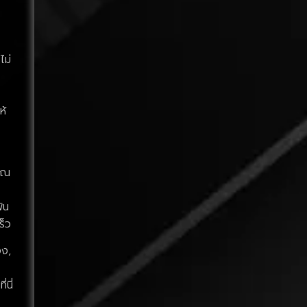
ไม่
ห้
คุณ
ัน
ร็ว
อง,
นี่