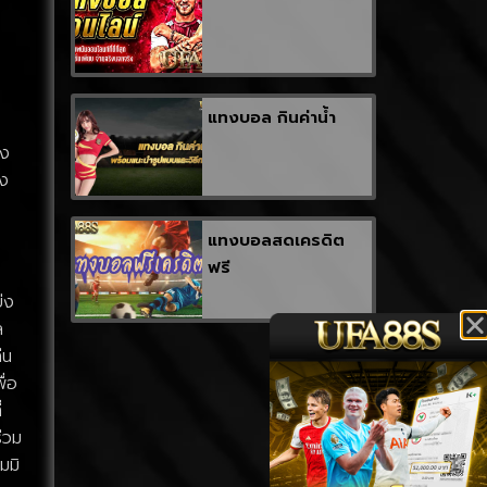
แทงบอล กินค่าน้ำ
าง
็ง
แทงบอลสดเครดิต
ฟรี
่ง
ล
่น
ื่อ
่
ร่วม
มมิ