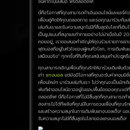
ชั่นหากไม่มีเสมอ ฟรีตลอดชีพ!
นี่คือโอกาสที่คุณสามารถทำเงินออนไลน์และแชร์ความสน
เพื่อนคู่คิดให้คุณตลอดทาง และรอคุณมาร่วมกันเ
เล่นกับเราและรับความสนุกไม่มีที่สิ้นสุดในโลกที่เ
เป็นรูปแบบที่สนุกและท้าทายอย่างไม่น่าเบื่อในปี 
คอยอยู่, เราขอเสนอคำเชิญให้คุณร่วมรายการแทงบ
ฟุตบอลที่อยู่ในหัวใจของผู้คนทั่วโลก, การเดิมพั
เสมือนจริง” ทุกครั้งที่ทีมที่คุณสนับสนุนทำประตูหรื
คุณสามารถเชิญเพื่อนที่คุณรักให้มาร่วมเดิมพันด้
เท่า
แทงบอล
แต่ยังมีโอกาสที่คุณจะรับค่าคอมมิชั
เพื่อนใหม่ๆ มาร่วมเล่นกับเรา ไม่ว่าคุณจะเป็นนัก
พันกีฬาออนไลน์อาจอยู่ในขอบพื้นมือของคุณ.แต่ที่สำ
ตลอดชีพ! นี่คือโอกาสที่ไม่มีสิ้นสุดที่คุณสามาร
สงสารไม่ได้ที่พลังที่คุณมีในการชวนเพื่อนที่คุณรั
และสร้างความสนุกในการเดิมพันแทงบอลเต็ง! มอบโ
รับความสนุกไม่มีที่สิ้นสุดในโลกของแทงบอลเต็ง!