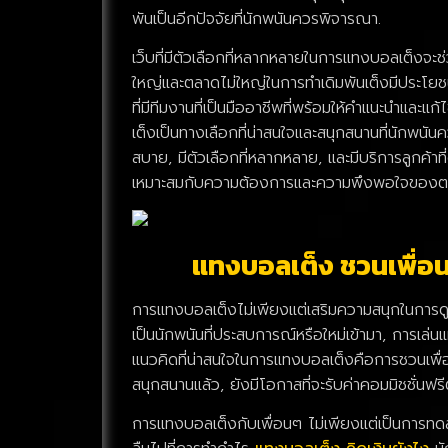
พันเป็นอีกปัจจัยที่นักพนันควรพิจารณา.
เว็บที่มีตัวเลือกที่หลากหลายในการแทงบอลเต็งจ
ใหญ่และตลาดไม่ใหญ่ในการทำเดิมพันเต็งมีประโยชน์ม
ที่มีทีมงานที่เป็นมืออาชีพที่พร้อมให้คำแนะนำและแ
เต็งเป็นทางเลือกที่น่าสนใจและสนุกสนานที่นักพนัน
สบาย, มีตัวเลือกที่หลากหลาย, และมีบริการลูกค้าที
เหมาะสมกับความต้องการและความพึงพอใจของตน
แทงบอลเต็ง ชวนเพื่อน
การแทงบอลเต็งไม่เพียงแต่เสริมความสนุกในการดูบ
เป็นนักพนันที่ประสบการณ์หรือใหม่เข้ามา, การเล่น
แนวคิดที่น่าสนใจในการแทงบอลเต็งคือการชวนเพื่อ
สนุกสนานแล้ว, ยังมีโอกาสที่จะรับค่าคอมมิชชั่นฟร
การแทงบอลเต็งกับเพื่อนๆ ไม่เพียงแต่เป็นการทดล