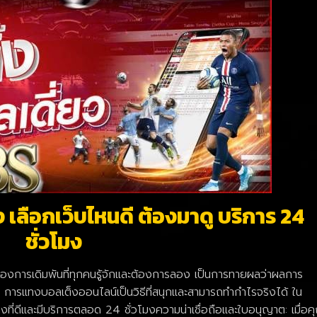
ง เลือกเว็บไหนดี ต้องมาดู บริการ 24
ชั่วโมง
องการเดิมพันที่ทุกคนรู้จักและต้องการลอง เป็นการทายผลว่าผลการ
 การแทงบอลเต็งออนไลน์เป็นวิธีที่สนุกและสามารถทำกำไรจริงได้ ใน
งที่ดีและมีบริการตลอด 24 ชั่วโมงความน่าเชื่อถือและใบอนุญาต: เมื่อค