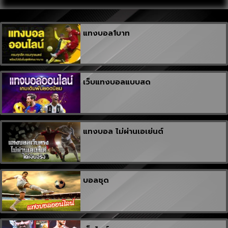
แทงบอล1บาท
เว็บแทงบอลแบบสด
แทงบอล ไม่ผ่านเอเย่นต์
บอลชุด