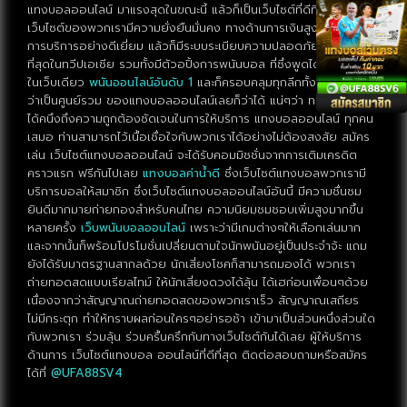
แทงบอลออนไลน์ มาแรงสุดในขณะนี้ แล้วก็เป็นเว็บไซต์ที่ดีที่สุดในเวลานี้
เว็บไซต์ของพวกเรามีความยั่งยืนมั่นคง ทางด้านการเงินสูง รวมทั้งมี
การบริการอย่างดีเยี่ยม แล้วก็มีระบบระเบียบความปลอดภัย ที่ล้ำยุค
ที่สุดในทวีปเอเชีย รวมทั้งมีตัวอปิ้งการพนันบอล ที่ซึ่งพูดได้ว่าครบจบ
ในเว็บเดียว
พนันออนไลน์อันดับ 1
และก็ครอบคลุมทุกลีกทั้งโลกบอกได้
ว่าเป็นศูนย์รวม ของแทงบอลออนไลน์เลยก็ว่าได้ แน่ๆว่า ทางเว็บไซต์
ได้คนึงถึงความถูกต้องชัดเจนในการให้บริการ แทงบอลออนไลน์ ทุกคน
เสมอ ท่านสามารถไว้เนื้อเชื่อใจกับพวกเราได้อย่างไม่ต้องสงสัย สมัคร
เล่น เว็บไซต์แทงบอลออนไลน์ จะได้รับคอมมิชชั่นจากการเติมเครดิต
คราวแรก ฟรีกันไปเลย
แทงบอลค่าน้ำดี
ซึ่งเว็บไซต์แทงบอลพวกเรามี
บริการบอลให้สมาชิก ซึ่งเว็บไซต์แทงบอลออนไลน์อันนี้ มีความชื่นชม
ยินดีมากมายก่ายกองสำหรับคนไทย ความนิยมชมชอบเพิ่มสูงมากขึ้น
หลายครั้ง
เว็บพนันบอลออนไลน์
เพราะว่ามีเกมต่างๆให้เลือกเล่นมาก
และจากนั้นก็พร้อมโปรโมชั่นเปลี่ยนตามใจนักพนันอยู่เป็นประจำจ้ะ แถม
ยังได้รับมาตรฐานสากลด้วย นักเสี่ยงโชคก็สามารถมองได้ พวกเรา
ถ่ายทอดสดแบบเรียลไทม์ ให้นักเสี่ยงดวงได้ลุ้น ได้เฮก่อนเพื่อนๆด้วย
เนื่องจากว่าสัญญาณถ่ายทอดสดของพวกเราเร็ว สัญญาณเสถียร
ไม่มีกระตุก ทำให้ทราบผลก่อนใครๆอย่ารอช้า เข้ามาเป็นส่วนหนึ่งส่วนใด
กับพวกเรา ร่วมลุ้น ร่วมครื้นครึกกับทางเว็บไซต์กันได้เลย ผู้ให้บริการ
ด้านการ เว็บไซต์แทงบอล ออนไลน์ที่ดีที่สุด
ติดต่อสอบถามหรือสมัคร
ได้ที่
@UFA88SV4