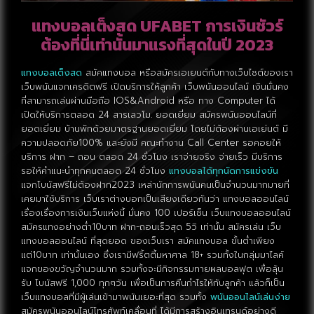
แทงบอลเต็งสด UFABET การเงินชัวร์
ต้องที่นี่เท่านั้นมาแรงที่สุดในปี 2023
แทงบอลเต็งสด
สมัคแทงบอล หรือสมัครเอเยนต์กับทางเว็บไซต์ของเรา
เว็บพนันแจกเครดิตฟรี เปิดบริการให้ลูกค้า เว็บพนันออนไลน์ เงินมั่นคง
ที่สามารถเล่นผ่านมือถือ IOS&Android หรือ ทาง Computer ได้
เปิดให้บริการตลอด 24 สารเลวโม. ยอดเยี่ยม สมัครพนันออนไลน์ที่
ยอดเยี่ยม บ้านพักด้วยมาตรฐานยอดเยี่ยม โดยไม่ต้องผ่านเอเย่นต์ มี
ความปลอดภัย100% และยังมี คณะทำงาน Call Center รอคอยให้
บริการ ฝาก – ถอน ตลอด 24 ชั่วโมง เราจ่ายจริง จ่ายเร็ว มีบริการ
รอให้คำแนะนำทุกคนตลอด 24 ชั่วโมง
แทงบอลได้ทุกนัดการแข่งขัน
แจกโบนัสฟรีไม่ต้องฝาก2023 เหล่านักการพนันคนเป็นจำนวนมากมายที่
เคยมาใช้บริการ เว็บเราต่างบอกเป็นเสียงเดียวกันว่า แทงบอลออนไลน์
เรื่องเรื่องการเงินเว็บแห่งนี้ มั่นคง 100 เปอร์เซ็น เว็บแทงบอลออนไลน์
สมัครแทงอย่างต่ำ10บาท ฝาก-ถอนเร็วสุด 5วิ เท่านั้น สมัครเล่น เว็บ
แทงบอลออนไลน์ ที่สุดยอด ของเว็บเรา สมัคแทงบอล ขั้นต่ำเพียง
แต่10บาท เท่านั้นเอง ซึ่งเรามีฟริ้ตตี้มหาศาล 18+ รวมทั้งในกลุ่มมาไลค์
แจกของขวัญจำนวนมาก รวมทั้งจะมีกิจกรรมทายผลบอลฟุต เพื่อลุ้น
รับ โบนัสฟรี 1,000 ทุกๆวัน เพื่อเป็นการคืนกำไรให้กับลูกค้า แล้วก็เป็น
เว็บแทงบอลที่มีผู้เล่นเข้ามาพนันเยอะที่สุด รวมทั้ง
พนันออนไลน์เล่นง่าย
สมัครพนันออนไลน์โทรศัพท์เคลื่อนที่ ได้มีการสร้างอินเทรนด์อย่างดี