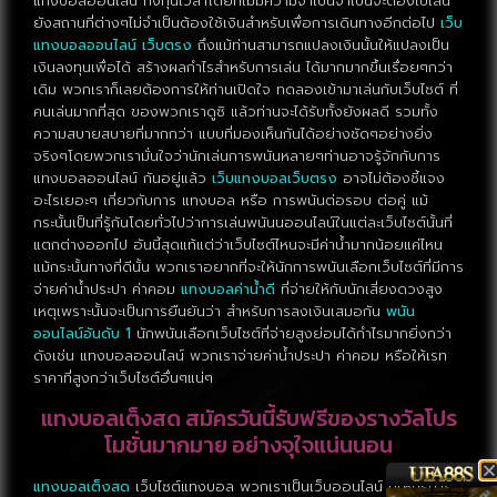
แทงบอลออนไลน์ ทั้งทุ่นเวลาโดยที่ไม่มีความจำเป็นจำเป็นจะต้องไปเล่น
ยังสถานที่ต่างๆไม่จำเป็นต้องใช้เงินสำหรับเพื่อการเดินทางอีกต่อไป
เว็บ
แทงบอลออนไลน์ เว็บตรง
ถึงแม้ท่านสามารถแปลงเงินนั้นให้แปลงเป็น
เงินลงทุนเพื่อได้ สร้างผลกำไรสำหรับการเล่น ได้มากมากขึ้นเรื่อยๆกว่า
เดิม พวกเราก็เลยต้องการให้ท่านเปิดใจ ทดลองเข้ามาเล่นกับเว็บไซต์ ที่
คนเล่นมากที่สุด ของพวกเราดูซิ แล้วท่านจะได้รับทั้งยังผลดี รวมทั้ง
ความสบายสบายที่มากกว่า แบบที่มองเห็นกันได้อย่างชัดๆอย่างยิ่ง
จริงๆโดยพวกเรามั่นใจว่านักเล่นการพนันหลายๆท่านอาจรู้จักกับการ
แทงบอลออนไลน์ กันอยู่แล้ว
เว็บแทงบอลเว็บตรง
อาจไม่ต้องชี้แจง
อะไรเยอะๆ เกี่ยวกับการ แทงบอล หรือ การพนันต่อรอบ ต่อคู่ แม้
กระนั้นเป็นที่รู้กันโดยทั่วไปว่าการเล่นพนันนออนไลน์ในแต่ละเว็บไซต์นั้นที่
แตกต่างออกไป อันนี้สุดแท้แต่ว่าเว็บไซต์ไหนจะมีค่าน้ำมากน้อยแค่ไหน
แม้กระนั้นทางที่ดีนั้น พวกเราอยากที่จะให้นักการพนันเลือกเว็บไซต์ที่มีการ
จ่ายค่าน้ำประปา ค่าคอม
แทงบอลค่าน้ำดี
ที่จ่ายให้กับนักเสี่ยงดวงสูง
เหตุเพราะนั้นจะเป็นการยืนยันว่า สำหรับการลงเงินเสมอกัน
พนัน
ออนไลน์อันดับ 1
นักพนันเลือกเว็บไซต์ที่จ่ายสูงย่อมได้กำไรมากยิ่งกว่า
ดังเช่น แทงบอลออนไลน์ พวกเราจ่ายค่าน้ำประปา ค่าคอม หรือให้เรท
ราคาที่สูงกว่าเว็บไซต์อื่นๆแน่ๆ
แทงบอลเต็งสด สมัครวันนี้รับฟรีของรางวัลโปร
โมชั่นมากมาย อย่างจุใจแน่นนอน
แทงบอลเต็งสด
เว็บไซต์แทงบอล พวกเราเป็นเว็บออนไลน์ ที่ให้บริการ