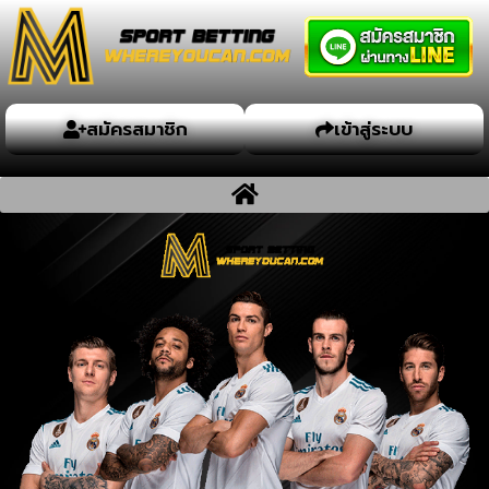
สมัครสมาชิก
เข้าสู่ระบบ