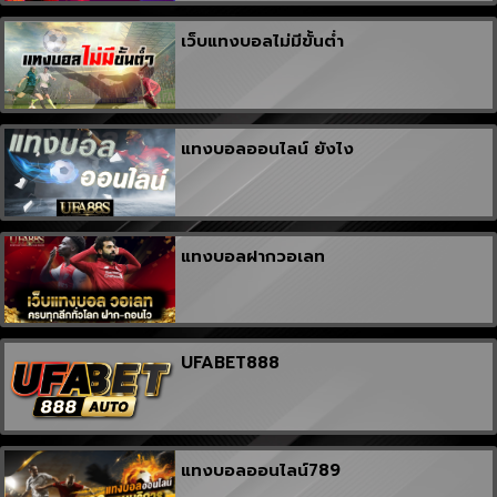
เว็บแทงบอลไม่มีขั้นต่ำ
แทงบอลออนไลน์ ยังไง
แทงบอลฝากวอเลท
UFABET888
แทงบอลออนไลน์789