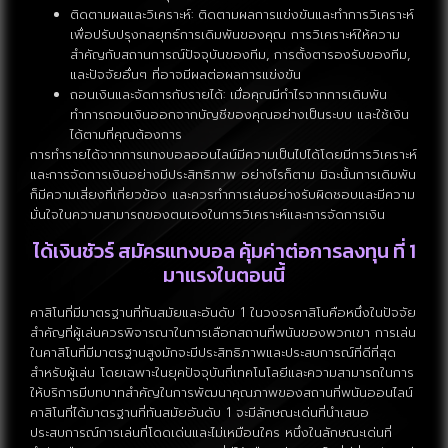
ติดตามผลและวิเคราะห์: ติดตามผลการแข่งขันและทำการวิเคราะห์
เพื่อปรับปรุงกลยุทธ์การเดิมพันของคุณ การวิเคราะห์ให้ความ
สำคัญกับสถานการณ์ปัจจุบันของทีม, การตั้งตารองรับของทีม,
และปัจจัยอื่นๆ ที่อาจมีผลต่อผลการแข่งขัน
ถอนเงินและจัดการกับรายได้: เมื่อคุณมีกำไรจากการเดิมพัน
ทำการถอนเงินออกจากบัญชีของคุณอย่างเป็นระบบ และใช้เงิน
ได้ตามที่คุณต้องการ
การทำรายได้จากการแทงบอลออนไลน์มีความเป็นไปได้โดยมีการวิเคราะห์
และการจัดการเงินอย่างมีประสิทธิภาพ อย่างไรก็ตาม มิฉะนั้นการเดิมพัน
ก็มีความเสี่ยงที่เกี่ยวข้อง และควรทำการเล่นอย่างรับผิดชอบและมีความ
มั่นใจในความสามารถของตนเองในการวิเคราะห์และการจัดการเงิน
ได้เงินชัวร์ สมัครแทงบอล คุ้มค่าต่อการลงทุน ที่ 1
มาแรงในตอนนี้
คาสิโนที่มีมาตรฐานที่ทันสมัยและอันดับ 1 ในวงจรคาสิโนคือหนึ่งในปัจจัย
สำคัญที่ผู้เล่นควรพิจารณาในการเลือกสถานที่พนันของพวกเขา การเล่น
ในคาสิโนที่มีมาตรฐานสูงมักจะมีประสิทธิภาพและประสบการณ์ที่ดีที่สุด
สำหรับผู้เล่น โดยเฉพาะในยุคปัจจุบันที่เทคโนโลยีและความสามารถในการ
ให้บริการมีบทบาทสำคัญในการพัฒนาคุณภาพของสถานที่พนันออนไลน์
คาสิโนที่ได้มาตรฐานที่ทันสมัยอันดับ 1 จะมีลักษณะเด่นที่นำเสนอ
ประสบการณ์การเล่นที่โดดเด่นและไม่เหมือนใคร หนึ่งในลักษณะเด่นที่