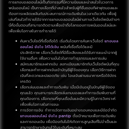
การแทงบอลออนไลน์เป็นกิจกรรมที่มีความนิยมและน่าสนใจในวงการ
พนันออนไลน์ เป็นทางเลือกที่น่าสนใจสำหรับผู้ที่ชื่นชอบกีฬาฟุตบอลและ
ต้องการเพลิดเพลินกับประสบการณ์การเดิมพันในเวลาเดียวกัน เพื่อผู้
เล่นที่สนใจทำรายได้จากการแทงบอลออนไลน์ผ่านทางเว็บไซต์พนันต่างๆ
นี่คือขั้นตอนที่สามารถติดตามเพื่อเข้าถึงโลกของการพนันออนไลน์และ
เพื่อเพิ่มโอกาสในการทำรายได้:
ค้นหาเว็บไซต์ที่เชื่อถือได้: เริ่มต้นโดยการค้นหาเว็บไซต์
แทงบอล
ออนไลน์ ยังไง ให้ได้เงิน
พนันที่เชื่อถือได้และมี
ประสิทธิภาพ เลือกเว็บไซต์ที่มีชื่อเสียงและได้รับการแนะนำจากผู้
ใช้งานอื่นๆ เพื่อความมั่นใจในการทำธุรกรรมและการเล่น
สมัครสมาชิกและฝากเงิน: ลงทะเบียนสมาชิกกับเว็บไซต์พนันที่คุณ
เลือกและทำการฝากเงินเข้าบัญชีผู้ใช้ของคุณ เลือกวิธีการฝาก
เงินที่สะดวกและปลอดภัย เช่น โอนเงินผ่านธนาคารหรือใช้บัตร
เครดิต
เลือกเล่นบอลและทำการเดิมพัน: เมื่อมีเงินอยู่ในบัญชีผู้ใช้ของ
คุณแล้ว คุณสามารถเลือกเล่นเกมบอลและทำการเดิมพันตามที่
คุณต้องการ เลือกเกมที่คุณเชื่อมั่นและมีความรู้ในการวิเคราะห์
เพื่อเพิ่มโอกาสในการชนะ
การจัดการเงิน: ทำการจัดการเงินอย่างรอบคอบและมีข้อจำกัด
แทงบอลออนไลน์ ยังไง pantip
ตั้งเป้าหมายเพื่อการเดิมพัน
และการถอนเงิน เพื่อป้องกันไม่ให้เกิดการสูญเสียที่ไม่จำเป็นและ
สามารถรักษาเงินทุนไว้ในระดับที่เหมาะสม