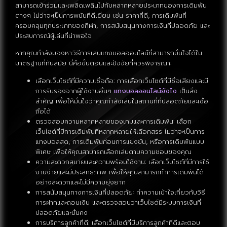
สามารถเข้าร่วมและเพลิดเพลินไปกับหลากหลายประเภทของการเดิมพัน
ต่างๆ ไม่ว่าจะเป็นการพนันที่ดีเยี่ยม เช่น ราคาที่ดี, การเดิมพันที่
ครอบคลุมทุกประเภทของกีฬา, การสนับสนุนทางการเงินที่ปลอดภัย และ
ประสบการณ์ผู้เล่นที่น่าพอใจ
หากคุณกำลังมองหาวิธีการเล่นแทงบอลออนไลน์ที่สามารถมั่นใจได้ใน
มาตรฐานที่ทันสมัย นี่คือขั้นตอนและปัจจัยที่ควรพิจารณา:
เลือกเว็บไซต์ที่มีความเชื่อถือ: การเลือกเว็บไซต์ที่มีชื่อเสียงและมี
การรับรองจากผู้ใช้งานอื่นๆ
แทงบอลออนไลน์ยังไง
เป็นสิ่ง
สำคัญ เพื่อให้มั่นใจว่าคุณกำลังเล่นในสถานที่ที่ปลอดภัยและเชื่อ
ถือได้
ตรวจสอบความหลากหลายของเกมและการเดิมพัน: เลือก
เว็บไซต์ที่มีการเดิมพันที่หลากหลายให้เลือกสรร ไม่ว่าจะเป็นการ
แทงบอลสด, การเดิมพันก่อนการแข่งขัน, หรือการเดิมพันแบบ
พิเศษ เพื่อให้คุณสามารถเลือกเล่นตามความชอบของคุณ
ความสะดวกสบายและความพร้อมใช้งาน: เลือกเว็บไซต์ที่มีการใช้
งานง่ายและมีประสิทธิภาพ เพื่อให้คุณสามารถทำการเดิมพันได้
อย่างสะดวกและไม่มีความยุ่งยาก
การสนับสนุนทางการเงินที่ปลอดภัย: ทำความเข้าใจเกี่ยวกับวิธี
การฝากและถอนเงิน และตรวจสอบว่าเว็บไซต์มีระบบการเงินที่
ปลอดภัยและมั่นคง
การบริการลูกค้าที่ดี: เลือกเว็บไซต์ที่มีบริการลูกค้าที่ดีและตอบ