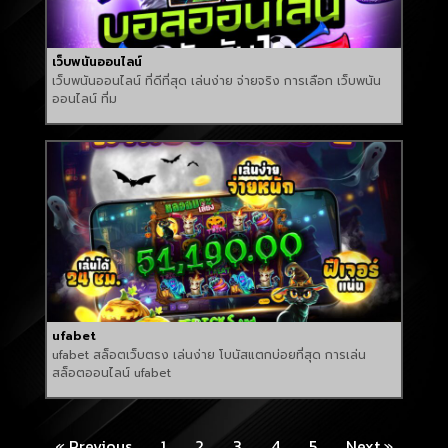
เว็บพนันออนไลน์
เว็บพนันออนไลน์ ที่ดีที่สุด เล่นง่าย จ่ายจริง การเลือก เว็บพนัน
ออนไลน์ ที่ม
ufabet
ufabet สล็อตเว็บตรง เล่นง่าย โบนัสแตกบ่อยที่สุด การเล่น
สล็อตออนไลน์ ufabet
« Previous
1
2
3
4
5
Next »