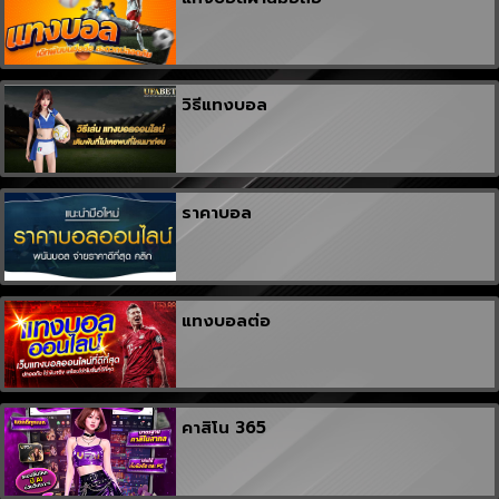
วิธีแทงบอล
ราคาบอล
แทงบอลต่อ
คาสิโน 365