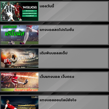
บอลวันนี้
แทงบอลสดโปรโมชั่น
เดิมพันบอลสเต็ป
เว็บแทงบอล เว็บตรง
แทงบอลออนไลน์ยังไง