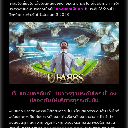
กกลุ้มใจเสี่ยงใน เว็บไซต์พนันบอลต่างแดน อีกต่อไป เนื่องจากว่าการให้
บริหารพนันกีฬาบอลออนไลน์นี้
แทงบอลเงินสด
รับประกันได้ว่าจะเป็น
อีกหนึ่งทางทำเงินได้แน่นอนในปี 2023
เว็บแทงบอลอันดับ 1 มาตรฐานระดับโลก มั่นคง
ปลอดภัย ให้บริการทุกระดับชั้น
พนันบอล หากต้องการจะให้เทียบความไม่เหมือนของการเดิมพัน เว็บไซต์
พนันบอลต่างถิ่น กับการพนันบอลโต๊ะหรือพนันบอลสนาม แน่ใจว่านัก
พนันบอลทุกคนต่างก็เคยรู้จักและก็เคยมีประสบการณ์สำหรับในการเล่น