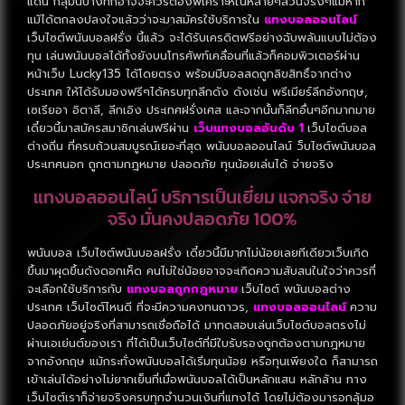
แดน กลุ่มนี้บางทีก็อาจจะควรต้องพิเคราะห์ในหลายๆส่วนจริงๆแม้หาก
แม้ได้ตกลงปลงใจแล้วว่าจะมาสมัครใช้บริการใน
แทงบอลออนไลน์
เว็บไซต์พนันบอลฝรั่ง นี้แล้ว จะได้รับเครดิตฟรีอย่างฉับพลันแบบไม่ต้อง
ทุน เล่นพนันบอลได้ทั้งยังบนโทรศัพท์เคลื่อนที่แล้วก็คอมพิวเตอร์ผ่าน
หน้าเว็บ
Lucky
135 ได้โดยตรง พร้อมมีบอลสดถูกลิขสิทธิ์จากต่าง
ประเทศ ให้ได้รับมองฟรีๆได้ครบทุกลีกดัง ดังเช่น พรีเมียร์ลีกอังกฤษ
,
เซเรียอา อิตาลี
,
ลีกเอิง ประเทศฝรั่งเศส และจากนั้นก็ลีกอื่นๆอีกมากมาย
เดี๋ยวนี้มาสมัครสมาชิกเล่นฟรีผ่าน
เว็บแทงบอลอันดับ 1
เว็บไซต์บอล
ต่างถิ่น ที่ครบถ้วนสมบูรณ์เยอะที่สุด พนันบอลออนไลน์ ว็บไซต์พนันบอล
ประเทศนอก ถูกตามกฎหมาย ปลอดภัย ทุนน้อยเล่นได้ จ่ายจริง
แทงบอลออนไลน์ บริการเป็นเยี่ยม แจกจริง จ่าย
จริง มั่นคงปลอดภัย 100%
พนันบอล เว็บไซต์พนันบอลฝรั่ง เดี๋ยวนี้มีมากไม่น้อยเลยทีเดียวเว็บเกิด
ขึ้นมาผุดขึ้นดังดอกเห็ด คนไม่ใช่น้อยอาจจะเกิดความสับสนในใจว่าควรที่
จะเลือกใช้บริการกับ
แทงบอลถูกกฎหมาย
เว็บไซต์ พนันบอลต่าง
ประเทศ เว็บไซต์ไหนดี ที่จะมีความคงทนถาวร
,
แทงบอลออนไลน์
ความ
ปลอดภัยอยู่จริงที่สามารถเชื่อถือได้ มาทดสอบเล่นเว็บไซต์บอลตรงไม่
ผ่านเอเย่นต์ของเรา ที่ได้เป็นเว็บไซต์ที่มีใบรับรองถูกต้องตามกฎหมาย
จากอังกฤษ แม้กระทั่งพนันบอลได้เริ่มทุนน้อย หรือทุนเพียงใด ก็สามารถ
เข้าเล่นได้อย่างไม่ยากเย็นที่เมื่อพนันบอลได้เป็นหลักแสน หลักล้าน ทาง
เว็บไซต์เราก็จ่ายจริงครบทุกจำนวนเงินที่แทงได้ โดยไม่ต้องมารอกลุ้มอ