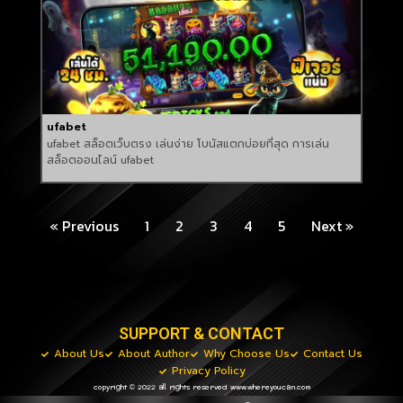
ufabet
ufabet สล็อตเว็บตรง เล่นง่าย โบนัสแตกบ่อยที่สุด การเล่น
สล็อตออนไลน์ ufabet
« Previous
1
2
3
4
5
Next »
SUPPORT & CONTACT
About Us
About Author
Why Choose Us
Contact Us
Privacy Policy
copyright © 2022 all rights reserved
www.whereyoucan.com