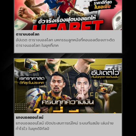
ตารางบอลโลก
อัปเดต ตารางบอลโลก มหกรรมลูกหนังที่คอบอลต้องเกาะติด
ตารางบอลโลก ในยุคที่เทค
แทงบอลออนไลน์
แทงบอลออนไลน์ เปิดประสบการณ์ใหม่ ระบบทันสมัย เล่นง่าย
กำไรไว ในยุคดิจิทัลปั