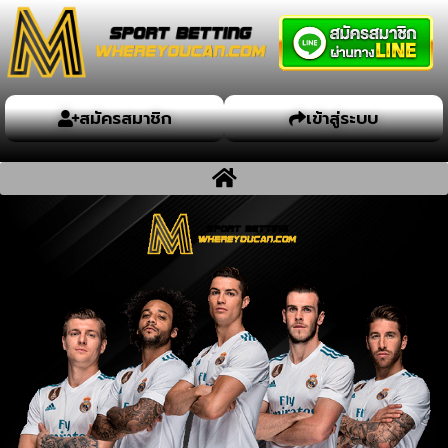
สมัครสมาชิก
เข้าสู่ระบบ