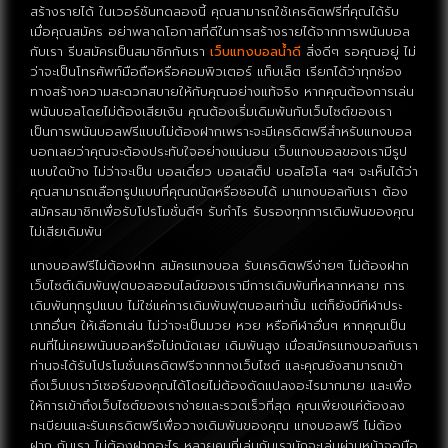
สร้างรายได้ ในเวอร์ชันทดลองนี้ คุณสามารถใช้เครดิตฟรีที่คุณได้รับ
เมื่อคุณสมัคร อย่าพลาดโอกาสที่ดีในการสร้างรายได้จากการพนันบอล
กับเรา รีบสมัครเป็นสมาชิกกับเรา
เว็บแทงบอลน้ำดี
สิ่งดีๆ รอคุณอยู่ ไม่
ว่าจะเป็นโทรศัพท์มือถือหรือคอมพิวเตอร์ แท็บเล็ต เรียกได้ว่าทุกช่อง
ทางสร้างความสะดวกสบายให้กับคุณอย่างแท้จริง หากคุณต้องการเล่น
พนันบอลโดยไม่ต้องเสียเงิน คุณต้องเริ่มเดิมพันกับเว็บไซต์ของเรา
เป็นการพนันบอลฟรีแบบไม่ต้องฝากเพราะจะมีเครดิตฟรีสำหรับแทงบอล
บอกเลยว่าคุณจะต้องประทับใจอย่างแน่นอน เว็บแทงบอลของเรามีรูป
แบบใดบ้าง ไม่ว่าจะเป็น บอลเดี่ยว บอลเสต็ป บอลไฮโล ฯลฯ จะเห็นได้ว่า
คุณสามารถเลือกรูปแบบที่คุณถนัดหรือชอบได้ มาแทงบอลกับเรา ต้อง
สมัครสมาชิกเพื่อรับโปรโมชั่นดีๆ รับกำไร รับรองทุกการเดิมพันของคุณ
ไม่เสียเดิมพัน
แทงบอลฟรีไม่ต้องฝาก สมัครแทงบอล รับเครดิตฟรีง่ายๆ ไม่ต้องฝาก
เว็บไซต์เดิมพันฟุตบอลออนไลน์ของเรามีการเดิมพันที่หลากหลาย การ
เดิมพันทุกรูปแบบ ไม่ใช่แค่การเดิมพันฟุตบอลเท่านั้น แต่ก็ยังมีกีฬาประ
เภทอื่นๆ ให้เลือกเล่น ไม่ว่าจะเป็นมวย หวย หรือกีฬาอื่นๆ หากคุณเป็น
คนที่ไม่เคยพนันบอลหรือไม่ถนัดเลย เดิมพันสูง เมื่อสมัครแทงบอลกับเรา
ท่านจะได้รับโปรโมชั่นเครดิตฟรีจากทางเว็บไซต์ และคุณยังสามารถเข้า
ถึงเว็บเบราว์เซอร์ของคุณได้โดยไม่ต้องดัดแปลงอะไรมากมาย และเพื่อ
ให้การเข้าถึงเว็บไซต์ของเราง่ายและรวดเร็วที่สุด คุณเพียงแค่ต้องลง
ทะเบียนและรับเครดิตฟรีเพื่อวางเดิมพันของคุณ แทงบอลฟรี ไม่ต้อง
ฝาก กับเรา ไม่ต้องฝากอะไร หลายคนที่เล่นกับเรามักจะเล่นผ่านหน้าจอมือ