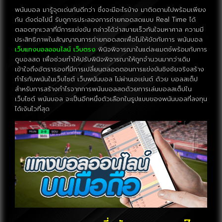
พนันบอล มารู้จุดเด่นกันดีกว่า ซึ่งจะมีอะไรบ้าง มาติดตามไปพร้อมเพียง
กัน ดังต่อไปนี้ รับดูการประลองการถ่ายทอดสดแบบ Real Time ได้
ตลอดทุกเวลาที่มีการแข่งขัน กล่าวได้ว่าสบายเร็วทันใจมหาศาล ความมี
ประสิทธิภาพในสัญญาณการถ่ายทอดสดเพื่อไม่ให้ขัดกับการ พนันบอล
เว็บแทงบอลออนไลน์ เว็บตรง
พินิจพิจารณาในแต่ละแมตช์พร้อมกับการ
ดูบอลสด เพื่อช่วยทำให้ปรับพินิจพิจารณาให้ถูกจำนวนมากว่าเดิม
เข้าใจถึงอัตรารองที่มีการเปลี่ยนตลอดตอนการแข่งขันชิงชัยจริงสร้าง
กำไรกับพนันในเว็บไซต์ เว็บพนันบอล ไม่ผ่านเอเย่นต์ ด้วย บอลสเต็ป
สำหรับการสร้างกำไรจากการพนันบอลสดด้วยการเล่นบอลสเต็ปใน
เว็บไซต์ พนันบอล จะเป็นอีกหนึ่งตัวเลือกในรูปแบบของพนันบอลที่ลงทุน
ได้เงินไวที่สุด