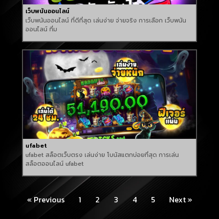
เว็บพนันออนไลน์
เว็บพนันออนไลน์ ที่ดีที่สุด เล่นง่าย จ่ายจริง การเลือก เว็บพนัน
ออนไลน์ ที่ม
ufabet
ufabet สล็อตเว็บตรง เล่นง่าย โบนัสแตกบ่อยที่สุด การเล่น
สล็อตออนไลน์ ufabet
« Previous
1
2
3
4
5
Next »