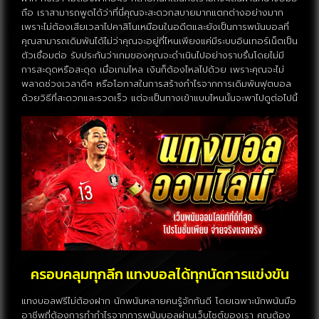
ถือ เราสามารถพูดได้ว่าที่นี่คุณจะสะดวกสบายมากแตกต่างอย่างมาก
เพราะไม่ต้องเสียเวลาไปคาสิโนเหมือนในอดีตและยังเป็นการพนันบอลที่
คุณสามารถเดิมพันได้ไม่ว่าคุณจะอยู่ที่ไหนเพียงแค่มีระบบอินเทอร์เน็ตเป็น
ตัวเชื่อมต่อ รับประกันว่าเกมของคุณจะดำเนินไปอย่างราบรื่นโดยไม่มี
การสะดุดหรือสะดุด เมื่อเกมไหล เงินก็ต้องไหลไปด้วย เพราะคุณจะไม่
พลาดช่วงเวลาดีๆ หรือโอกาสในการสร้างกำไรจากการเดิมพันฟุตบอล
ด้วยวิธีที่สะดวกและรวดเร็ว แต่จะเป็นทางเข้าแบบไหนนั้นจะพาไปดูต่อไปนี้
ครอบคลุมทุกลีก แทงบอลได้ทุกนัดการแข่งขัน
แทงบอลฟรีไม่ต้องฝาก นักพนันหลายคนรู้จักกันดี โดยเฉพาะนักพนันมือ
อาชีพที่ต้องการทำกำไรจากการพนันบอลผ่านเว็บไซต์ของเรา คุณต้อง