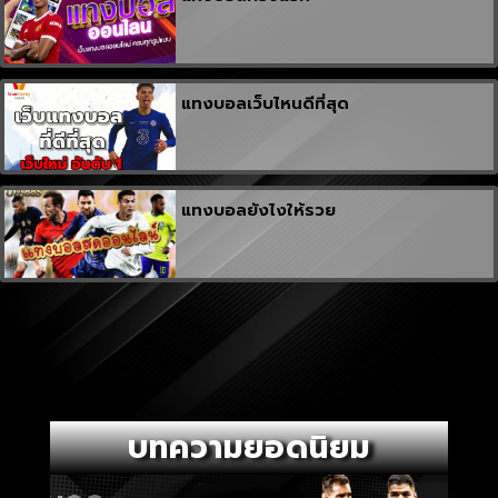
แทงบอลเว็บไหนดีที่สุด
แทงบอลยังไงให้รวย
บทความยอดนิยม