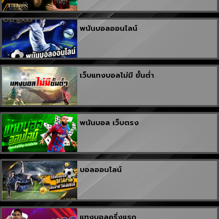
พนันบอลออนไลน์
เว็บแทงบอลไม่มี ขั้นต่ำ
พนันบอล เว็บตรง
บอลออนไลน์
แทงบอลครึ่งแรก