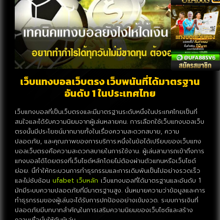
เว็บแทงบอลเว็บตรง เว็บพนันที่ได้มาตรฐาน
อันดับ 1 ในประเทศไทย
เว็บแทงบอลที่เป็นเว็บตรงและมีมาตรฐานระดับหนึ่งในประเทศไทยเป็นที่
สนใจและได้รับความนิยมจากผู้เล่นหลายคน. การเลือกใช้เว็บแทงบอลเว็บ
ตรงนั้นมีประโยชน์มากมายทั้งในเรื่องความสะดวกสบาย, ความ
ปลอดภัย, และคุณภาพของการบริการ.หนึ่งในข้อได้เปรียบของเว็บแทง
บอลเว็บตรงคือความสะดวกสบายในการใช้งาน. ผู้เล่นสามารถเข้าถึงการ
แทงบอลได้โดยตรงที่เว็บไซต์หลักโดยไม่ต้องผ่านตัวแทนหรือเว็บไซต์
ย่อย. นี้ทำให้กระบวนการทำธุรกรรมและการเดิมพันเป็นไปอย่างรวดเร็ว
และไม่ซับซ้อน
ufabet เว็บหลัก
เว็บแทงบอลที่ได้มาตรฐานและอันดับ 1
มักมีระบบความปลอดภัยที่มีมาตรฐานสูง. นั่นหมายความว่าข้อมูลและการ
ทำธุรกรรมของผู้เล่นจะได้รับการปกป้องอย่างเข้มงวด. ระบบการเงินที่
ปลอดภัยมีบทบาทสำคัญในการเสริมความนิยมของเว็บไซต์และสร้าง
ความเชื่อมั่นให้กับผู้เล่น.