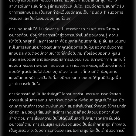
ของผู้เล่นเป็นสิ่งสำคัญในการเลือกเว็บไซต์แทงบอลที่ดีที่สุด. ความ
สามารถในการเล่นที่คุณรู้สึกสบายใจและมั่นใจ, รวมถึงความสนุกที่ได้รับ
จากการแทงบอล, เป็นสิ่งที่ทำใหเว็บไซต์กลายเป็น “อันดับ 1” ในวงการ
ฟุตบอลและเป็นที่นิยมของผู้เล่นทั่วโลก.
การแทงบอลไม่ได้เป็นเรื่องง่าย เป็นการพิจารณาและวิเคราะห์เหตุผล
อย่างถี่ถ้วน ซึ่งผู้ที่ต้องการเข้าสู่วงการนี้จำเป็นต้องมีความรู้ ความ
เข้าใจในกลยุทธ์ และการวิเคราะห์ข้อมูลที่สะท้อนจากทีม ผู้เล่น และเงินทุน
ที่มีในการลงทุนอย่างชัดเจนหากคุณต้องการเป็นผู้เชี่ยวชาญในวงการ
แทงบอล คุณต้องมีความเข้าใจที่ลึกซึ้งในเกม ทั้งเรื่องของทีม ผู้เล่น
สถิติ และปัจจัยที่อาจส่งผลต่อผลการแข่งขัน เช่น สภาพอากาศ สถานที่
แข่งขัน หรือสภาพร่างกายของนักเตะการวิเคราะห์ข้อมูลเป็นสิ่งสำคัญที่
ช่วยให้คุณตัดสินใจได้อย่างถูกต้อง โดยการศึกษาสถิติ ข้อมูลการ
แข่งขันก่อนหน้า และปัจจัยที่อาจมีผลกระทบ จะช่วยให้คุณมีข้อมูลพื้น
ฐานในการตัดสินใจ
การจัดการเงินก็เป็นสิ่งสำคัญที่ไม่ควรมองข้าม เพราะสามารถช่วยลด
ความเสี่ยงในการลงทุน ควรกำหนดวงเงินที่พร้อมจะสูญเสียได้ และยึด
ตามกฎเกณฑ์การวางเดิมพันที่เหมาะสมอย่าลืมว่าแม้ว่าคุณจะใช้กลยุทธ์ที่
ดีที่สุดและมีข้อมูลที่แม่นยำ แต่การแทงบอลก็ยังมีส่วนของความโชค
ล้ำค่าด้วย การเสี่ยงความเป็นไปได้นั้นเป็นสิ่งที่ไม่สามารถหลีกเลี่ยงได้
อย่างไรก็ตาม การเรียนรู้และปรับปรุงตนเองเป็นสิ่งสำคัญที่สุด ทำให้คุณ
เป็นผู้เชี่ยวชาญในวงการแทงบอลและมีโอกาสสูงที่จะเป็นเด็กในวงการนี้