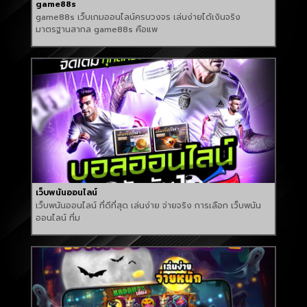
game88s
game88s เว็บเกมออนไลน์ครบวงจร เล่นง่ายได้เงินจริง
มาตรฐานสากล game88s คือแพ
เว็บพนันออนไลน์
เว็บพนันออนไลน์ ที่ดีที่สุด เล่นง่าย จ่ายจริง การเลือก เว็บพนัน
ออนไลน์ ที่ม