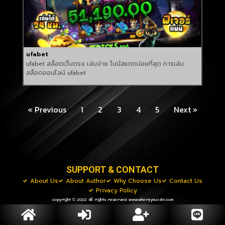
ufabet
ufabet สล็อตเว็บตรง เล่นง่าย โบนัสแตกบ่อยที่สุด การเล่น
สล็อตออนไลน์ ufabet
« Previous
1
2
3
4
5
Next »
SUPPORT & CONTACT
About Us
About Author
Why Choose Us
Contact Us
Privacy Policy
copyright © 2022 all rights reserved
www.whereyoucan.com