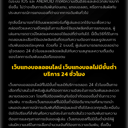
ในระบบ IOS และ ANDROID ทำให้มีความเป็นอิสระและสะดวกสบายมาก
ยิ่งขึ้น. ไม่ว่าจะเป็นการเดิมพันก่อนเกม, แทงบอลสด, หรือการสัมผัสกับ
ประสบการณ์การแทงบอลที่ต่างจากการเดิมพันทั่วไป
ทุกสิ่งนี้สามารถทำได้บนแพลตฟอร์มที่ผู้เล่นสะดวกใช้งาน.เพื่อความ
คล่องตัวและความยืดหยุ่นในการเลือกใช้แอปพลิเคชันการแทงบอล, ผู้
เล่นสามารถดาวน์โหลดและทดลองใช้แอปที่ต่างกันได้. นี้เป็นวิธีที่ดีในการ
ทดสอบและเลือกใช้แอปพลิเคชันที่ตรงกับความต้องการและรูปแบบการ
เดิมพันของแต่ละบุคคล. ด้วยทั้ง 2 ระบบนี้, ผู้เล่นสามารถแทงบอลอย่าง
จุใจตลอด 24 ชั่วโมงและเพลิดเพลินไปกับความสนุกและความตื่นเต้น
ของโลกการเดิมพันบนมือถือของตน
เว็บแทงบอลออนไลน์ เว็บแทงบอลไม่มีขั้นต่ำ
บริการ 24 ชั่วโมง
เว็บแทงบอลออนไลน์ที่ไม่มีขั้นต่ำและให้บริการตลอด 24 ชั่วโมงเป็นทาง
เลือกที่น่าสนใจสำหรับผู้เล่นที่ต้องการความอิสระในการเดิมพันและสะดวก
สบายตลอดเวลา โดยที่ไม่ต้องเผชิญกับข้อจำกัดของขั้นต่ำในการวาง
เดิมพัน. การเลือกเว็บแทงบอลที่ไม่มีขั้นต่ำมีข้อดีมากมายที่สามารถนำ
เสนอประสบการณ์การเดิมพันที่ยืดหยุ่นและเข้าถึงได้สะดวกทุกเมื่อ.หนึ่งใน
ข้อได้เปรียบที่สำคัญคือความอิสระในการตัดสินใจวางเดิมพันตามความ
ต้องการและทุนทางการเงินของผู้เล่น. เว็บแทงบอลที่ไม่มีขั้นต่ำมักให้ผู้
เล่นมีความเสรีในการเลือกจำนวนเงินที่ต้องการวางเดิมพัน, ซึ่งเป็น