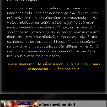
ความนิยมของเว็บแทงบอลเว็บตรงไม่มาจากการมีเพียงระบบความ
ปลอดภัยที่ดีเท่านั้น, แต่ยังเกิดจากบริการที่มีคุณภาพ. เว็บไซต์ที่มีผลงาน
ที่แข็งแกร่งและความเชี่ยวชาญในการให้บริการแทงบอลมักมีผู้เล่นที่พึง
พอใจและแบ่งปันประสบการณ์ที่ดี.การให้บริการลูกค้าที่ดีเป็นลักษณะที่
เฉพาะเจาะจงของเว็บแทงบอลเว็บตรงที่มีมาตรฐาน. การตอบสนองที่
รวดเร็วต่อคำถาม, การแก้ไขปัญหาอย่างมืออาชีพ, และการให้คำแนะนำที่
เป็นประโยชน์ในการแทงบอลเป็นสิ่งที่ผู้เล่นคาดหวัง.สรุปมาถึง, เว็บแทง
บอลเว็บตรงที่มีมาตรฐานและอันดับ 1 ในประเทศไทยเป็นที่นิยมเนื่องจาก
ความสะดวกสบาย, ความปลอดภัย, และบริการที่มีคุณภาพ. การเลือกใช้
เว็บแทงบอลที่ตรงกับความต้องการของผู้เล่นมักเป็นการตัดสินใจที่ดี
เพื่อให้ได้ประสบการณ์การเดิมพันที่ดีที่สุด
สมัครสมาชิกผ่านทาง LINE มีทั้งการแอดตาม ID
@UFA88SV8
หรือคิว
อาร์โค้ดสะดวกแบบไหนก็กดเลือกได้ทันที
สมัครเว็บพนันออนไลน์