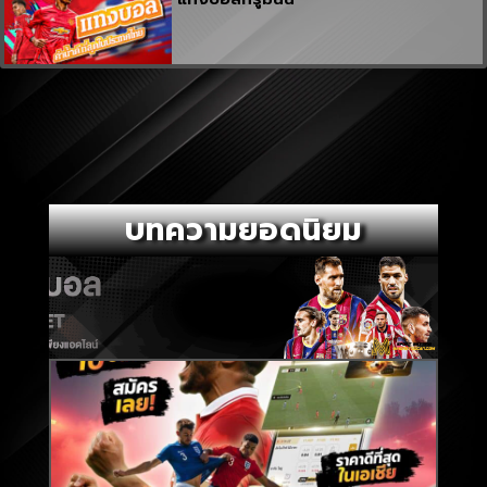
บทความยอดนิยม