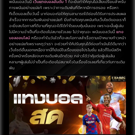
พนันบอลวันนี้
เว็บแทงบอลอันดับ 1
ก็จะยิ่งทำให้คุณไม่เสียเปรียบสำหรับ
การพนันอย่างแน่แท้ เพราะว่าการเดิมพันที่ดีหากมีการตรอง หรือหา
ทีเด็ดบอลเต็งวันนี้ มาก่อนจะก่อให้คุณสามารถได้ช่องได้รับการประสบผล
สำเร็จจากการเดิมพันอย่างแน่แท้ ยิ่งถ้าเกิดคุณพนันกับเว็บไซต์ของเราก็
จะยิ่งสบโอกาสที่ดีงามที่คุณจะได้ได้กำไรแบบคุ้มนั่นเอง เพราะฉะนั้นผู้เล่น
ไม่มีความจำเป็นที่จะต้องไม่สบายใจเลย ไม่ว่าคุณจะ พนันบอลวันนี้
แทง
บอลออนไลน์
หรือจะทำในวันใดก็จะสบโอกาสสำเร็จตามเป้าหมายก้าวหน้า
อย่างแน่แท้เพราะเหตุว่าเรา จะช่วยทำให้ปรับคุณได้ช่องทำเงินได้ดีมากว่า
เว็บไซต์อื่นนอกเหนือจากนี้ก็ยังมีในเรื่องของโปรโมชั่น แล้วก็โบนัสดีๆ
ครั้งหน้าครั้งหลังจบการเดิมพันอีกด้วย กล่าวได้ว่าคุ้มต่อผู้เล่นล้น
หลามๆผู้เล่นไม่จำเป็นที่จะต้องไม่สบายใจในเรื่องใดเลยที่เกี่ยวกับการเดิม
พัน