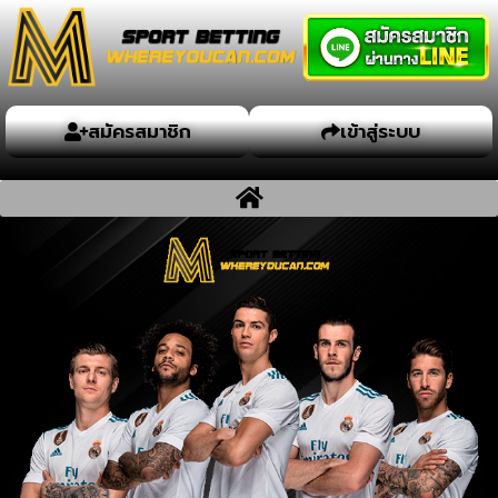
สมัครสมาชิก
เข้าสู่ระบบ