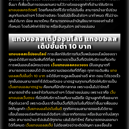
ขึ้นมา ก็เพื่อเป็นการตอบแทนความไว้วางใจของลูกค้าที่เข้ามาใช้บริการ
แทงบอลเครดิตฟรี
โดยที่เครดิตที่ได้จากโปรโมชั่น สามารถนำเอาไปร่วม
สนุกกับเกมต่างๆ ได้อย่างอิสระ โดยไม่มีเงื่อนไขใดๆ มากำหนด ที่ไม่ว่าจะ
เล่นได้มาก น้อย ขนาดไหน ก็สามารถถอนเข้าบัญชีธนาคารของท่านได้
ทั้งหมด โดยไม่หักค่าใช้จ่าย หรือเงินทุนใดๆ อย่างแน่นอน
แทงบอลสเต็ปออนไลน์ แทงบอลส
เต็ปขั้นต่ำ 10 บาท
แทงบอลสเต็ปออนไลน์
การเลือกใช้บริการกับเว็บพนันออนไลน์ของเรา
คุณจะได้รับการเดิมพันที่ดีที่สุด เพราะเราเป็นเว็บที่เปิดให้บริการเกี่ยวกับ
การพนันออนไลน์ครบวงจร
เว็บแทงบอลครบวงจร
มีใบอนุญาตที่
สามารถตรวจสอบได้ มีระบบความปลอดภัยที่ดีที่สุด ทุกการเดิมพัน
แทง
บอลสเต็ปขั้นต่ำ 10 บาท
จะได้รับการดูแลเป็นอย่างดี ฝาก ถอน ได้รวดเร็ว
ทุกขั้นตอนสามารถทำได้ด้วยตัวเอง มาตรฐานทุกเกมที่เปิดให้บริการเป็น
เว็บแทงบอลมาตรฐาน
คือเกมที่มีกติกาสากล เพราะฉะนั้นไม่ว่าใครก็
สามารถเข้าถึง และเข้าใจกับเกมต่างๆ ได้อย่างแน่นอน เพราะเราคือ
เว็บ
แทงบอลเว็บตรง
ที่เปิดให้บริการโดยทีมงานมือถือ มีฐานลูกค้าที่เยอะมาก
ที่สุดในเวลานี้ เพราะฉะนั้นเราจึงเป็นเว็บที่มีโปรโมชั่นที่จัดทำขึ้นมาเพื่อมอบ
ให้กับลูกค้า
เว็บแทงบอลโปรโมชั่นดี
ทุกกิจกรรมสามารถขอรับได้ตาม
เงื่อนไขของแต่ละกิจกรรมได้จริงๆ เงินจากกิจกรรม หรือเงินจากโบนัสทุก
ชนิด สามารถนำเอาไปเล่นได้ทุกเกม เล่นได้เท่าไหร่ ก็สามารถถอนออกมา
ได้ทั้งหมด
เว็บแทงบอลสเต็ป
ไม่ต้องห่วงว่าจะติดปัญหา และเงื่อนไข