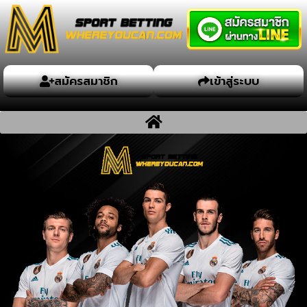
สมัครสมาชิก
เข้าสู่ระบบ