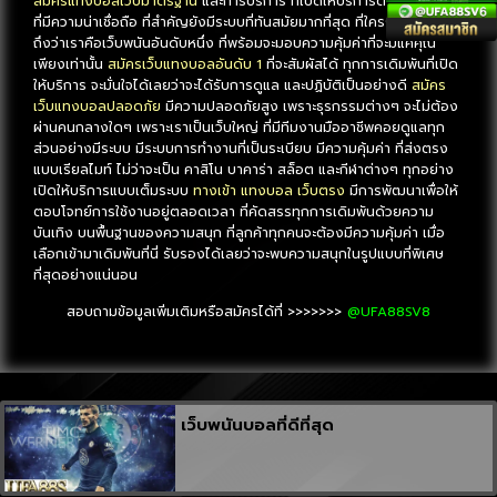
สมัครแทงบอลเว็บมาตรฐาน
และการบริการ ที่เปิดให้บริการตามหลักสากล
ที่มีความน่าเชื่อถือ ที่สำคัญยังมีระบบที่ทันสมัยมากที่สุด ที่ใครๆ ก็ต่างพูด
ถึงว่าเราคือเว็บพนันอันดับหนึ่ง ที่พร้อมจะมอบความคุ้มค่าที่จะมีแค่คุณ
เพียงเท่านั้น
สมัครเว็บแทงบอลอันดับ 1
ที่จะสัมผัสได้ ทุกการเดิมพันที่เปิด
ให้บริการ จะมั่นใจได้เลยว่าจะได้รับการดูแล และปฏิบัติเป็นอย่างดี
สมัคร
เว็บแทงบอลปลอดภัย
มีความปลอดภัยสูง เพราะธุรกรรมต่างๆ จะไม่ต้อง
ผ่านคนกลางใดๆ เพราะเราเป็นเว็บใหญ่ ที่มีทีมงานมืออาชีพคอยดูแลทุก
ส่วนอย่างมีระบบ มีระบบการทำงานที่เป็นระเบียบ มีความคุ้มค่า ที่ส่งตรง
แบบเรียลไมท์ ไม่ว่าจะเป็น คาสิโน บาคาร่า สล็อต และกีฬาต่างๆ ทุกอย่าง
เปิดให้บริการแบบเต็มระบบ
ทางเข้า แทงบอล เว็บตรง
มีการพัฒนาเพื่อให้
ตอบโจทย์การใช้งานอยู่ตลอดเวลา ที่คัดสรรทุกการเดิมพันด้วยความ
บันเทิง บนพื้นฐานของความสนุก ที่ลูกค้าทุกคนจะต้องมีความคุ้มค่า เมื่อ
เลือกเข้ามาเดิมพันที่นี่ รับรองได้เลยว่าจะพบความสนุกในรูปแบบที่พิเศษ
ที่สุดอย่างแน่นอน
สอบถามข้อมูลเพิ่มเติมหรือสมัครได้ที่ >>>>>>>
@UFA88SV8
เว็บพนันบอลที่ดีที่สุด