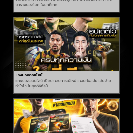
ตารางบอลโลก ในยุคที่เทค
แทงบอลออนไลน์
แทงบอลออนไลน์ เปิดประสบการณ์ใหม่ ระบบทันสมัย เล่นง่าย
กำไรไว ในยุคดิจิทัลปั