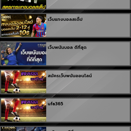
เว็บแทงบอลสเต็ป
เว็บพนันบอล ดีที่สุด
สมัครเว็บพนันออนไลน์
ufa365