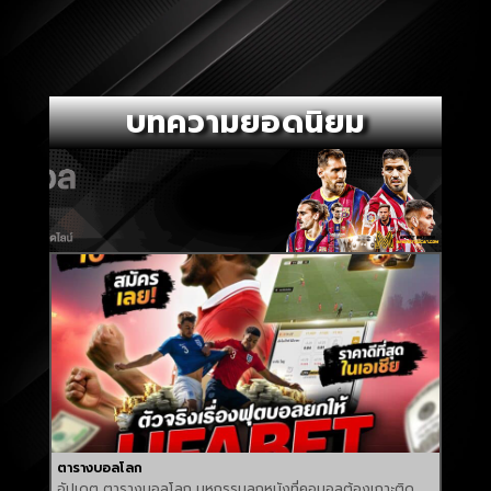
บทความยอดนิยม
ตารางบอลโลก
อัปเดต ตารางบอลโลก มหกรรมลูกหนังที่คอบอลต้องเกาะติด