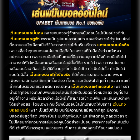
เว็บแทงบอลมั่นคง
หลายคนคงจะรู้จักเกมพนันออนไลน์เป็นอย่างดีกับ
เว็บแทงบอลยูฟ่า
เพราะเป็นรูปแบบความสนุก และสร้างรายได้รูปแบบใหม่
ที่หลายคนมักเลือกเป็นวิธีในการหารายได้เสริมบริการ
แทงบอลบนมือถือ
เพราะเชื่อว่าทุกคนคงจะเล่นเกมมือถือในระหว่างที่ไม่มีอะไรทำ แก้เหงา
อย่างแน่นอน เพราะเกมมือถือเป็นเกมที่มีความสนุก แต่สิ่งที่เกมมือถือไม่
สามารถให้ได้เหมือนเกมพนันออนไลน์นั่นก็คือ รายได้ เพราะการเล่นเกม
พนันออนไลน์ ถือว่าเป็นวิธีที่สามารถทำเงินได้ไว ทำเงินได้เร็ว ทำเงินได้
แบบไม่มีอั้น
เว็บแทงบอลได้เงินจริง
ที่มีทั้งความสะดวกสบาย เพราะ
เพียงแค่สมัครสมาชิกแค่ครั้งเดียว ก็สามารถเดิมพันได้ทุกที่ ทุกเวลา และที่
สำคัญไม่ต้องเสียเวลาเดินทางไปไหน
เว็บแทงบอลฝากถอนไว
เพราะเรา
นำเอาทุกอย่างเกมกับพนันออนไลน์มาไว้ให้ในมือถือทั้งหมดแล้ว อยู่ที่บ้าน
อยู่ที่ทำงาน หรือมีเวลาว่างเมื่อไหร่ ก็สามารถเข้าเดิมพัน และเล่นเกมต่างๆ
ได้อย่างอิสระ โดยเฉพาะกับเว็บพนันออนไลน์ที่เราเปิดให้บริการ
เว็บแทง
บอลระบบดี
เพราะเป็นเว็บที่มีระบบที่มีความทันสมัยมากที่สุด มีความ
ปลอดภัยสูงที่สุด เพราะเป็นระบบที่ถูกพัฒนา และอัพเดทอยู่ตลอดเวลา จะ
ไม่มีใครมาก่อกวนการเล่นของคุณได้อย่างแน่นอน เพราะการเลือกเล่นเว็บ
ที่ดี เว็บที่ได้มาตรฐาน จะช่วยยกระดับการเล่นของคุณได้อย่างแน่นอน