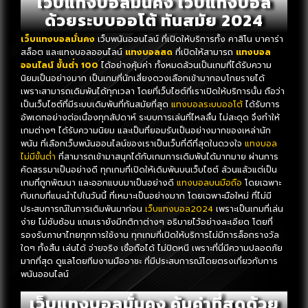
เว็บแทงบอลมั่นคง เว็บแทงบอล
ด้วยระบบออโต้ ทันสมัย 2024
เว็บแทงบอลมั่นคง
เว็บพนันออนไลน์ ที่เปิดให้บริการทั้ง คาสิโน บาคาร่า
สล็อต และแทงบอลออนไลน์
แทงบอลสด
ที่เปิดให้สามารถ
แทงบอล
ออนไลน์ ขั้นต่ำ 100
ได้อย่างคุ้มค่า ทั้งหมดล้วนเป็นเกมที่ได้รับความ
นิยมเป็นอย่างมาก เป็นเกมที่นักเสี่ยงดวงเลือกเข้ามากอบโกยรายได้
เพราะสามารถเดิมพันได้ทุกเวลา โดยที่เว็บไซต์ที่เราเปิดให้บริการนั้น ถือว่า
เป็นเว็บไซต์ที่มีระบบเดิมพันที่ทันสมัยที่สุด
แทงบอลระบบออโต้
ได้รับการ
อัพเดทอย่างต่อเนื่องทุกสัปดาห์ ระบบการเล่นที่ไหลลื่น ไม่สะดุด จึงทำให้
เกมต่างๆ ได้รับความนิยม และเป็นที่ยอมรับเป็นอย่างมากของเหล่านัก
พนัน ที่เลือกเว็บพนันออนไลน์ของเราเป็นเว็บที่ดีที่สุดในดวงใจ
แทงบอล
ไม่มีขั้นต่ำ
ที่สามารถเข้ามาสนุกได้กับเกมการเดิมพันได้มากมาย ผ่านการ
คัดสรรมาเป็นอย่างดี ทุกเกมที่เปิดให้เดิมพันบนเว็บไซต์ ล้วนแล้วแต่เป็น
เกมที่ถูกพัฒนา และออกแบบมาเป็นอย่างดี
แทงบอลบนมือถือ
โดยเฉพาะ
กับเกมที่แนะนำไปในวันนี้ ที่เหมาะเป็นอย่างมาก โดยเฉพาะมือใหม่ ที่ไม่มี
ประสบการณ์ในการเดิมพันมาก่อน
เว็บแทงบอล2024
เพราะเป็นเกมที่เล่น
ง่าย ไม่ซับซ้อน แถมเรายังมีกติกาต่างๆ อธิบายไว้อย่างละเอียด โดยที่
รองรับภาษาไทยทุกการใช้งาน ทุกเกมที่เปิดให้บริการไม่มีการล็อกรางวัล
ใดๆ ทั้งสิ้น เล่นได้ จ่ายจริง เชื่อถือได้ ไม่ปิดหนี เพราะที่นี่มีความปลอดภัย
มากที่สุด ดูแลโดยทีมงานมืออาชะ ที่มีประสบการณ์โดยตรงเกี่ยวกับการ
พนันออนไลน์
เว็บแทงบอลมั่นคง คุ้มค่าที่สุดด้วย