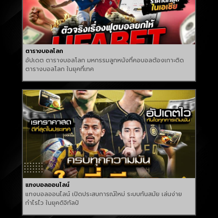
ตารางบอลโลก
อัปเดต ตารางบอลโลก มหกรรมลูกหนังที่คอบอลต้องเกาะติด
ตารางบอลโลก ในยุคที่เทค
แทงบอลออนไลน์
แทงบอลออนไลน์ เปิดประสบการณ์ใหม่ ระบบทันสมัย เล่นง่าย
กำไรไว ในยุคดิจิทัลปั