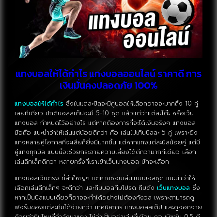
แทงบอลให้ได้กำไร แทงบอลออนไลน์ ราคาดี การ
เงินมั่นคงปลอดภัย 100%
แทงบอลให้ได้กำไร
ซึ่งในแต่ละบิลจะมีคู่บอลให้เลือกอาจจะมากถึง 10 คู่
เลยทีเดียว ปกติบอลสเต็ปจะมี 5-10 ชุด แล้วแต่ว่าแต่ละโต๊ะ หรือเว็บ
แทงบอล กำหนดไว้อย่างไร แต่หากต้องการที่จะได้เงินจริงๆ แทงบอล
มือถือ แนะนำว่าให้เล่นแต่น้อยดีกว่า คือ เล่นไม่เกินบิลละ 5 คู่ เพราะยิ่ง
แทงหลายคู่โอกาสที่จะเสียก็ยิ่งมีมากขึ้น แต่หากแทงแต่ละบิลน้อยคู่ แต่มี
คู่แทงทุกบิล แบบนี้จะช่วยกระจายความเสี่ยงได้ดีกว่ามากทีเดียว เลือก
เล่นลีกเล็กดีกว่า หลายครั้งที่เราเข้าเว็บแทงบอล มักจะเลือก
แทงบอลเว็บตรง ที่ลีกใหญ่ๆ แต่หากชอบเล่นแบบบอลชุด แนะนำว่าให้
เลือกเล่นลีกเล็กๆ จะดีกว่า และทีมบอลทีมโปรด ทีมดัง
เว็บแทงบอล
ซึ่ง
หากเป็นบิลแบบเดี่ยวก็อาจจะทำได้อย่างไม่ต้องกังวล เพราะสามารถดู
ฟอร์มของแต่ละทีมได้ง่ายกว่า เทคนิคการ แทงบอลสเต็ป และดูออกง่าย
ด้วยว่าทีมไหนที่กำลังมาแรง ไม่จำเป็นอย่าเล่นที่เยือน คอมมิชชั่น 0.5 ดี