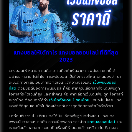
แทงบอลให้ได้กำไร แทงบอลออนไลน์ ที่ดีที่สุด
2023
แทงบอลให้ หลายๆ คนก็สามารถที่จะทำเงินจากการพนันประเภทนี้ได้
อย่างมากมาย ได้กำไร การพนันบอล เป็นกิจกรรมที่หลายคนมองว่า น่า
จะมีแต่ทางที่เสียเงินมากกว่าได้เงิน แต่ความจริงแล้ว
เว็บพนันบอลดี
ที่สุด
ด้วยข้อดีของการพนันบอล ก็คือ หากคุณเลือกลีกที่จะเดิมพันถูก
โอกาสที่จะได้เงินก็สูง และที่สำคัญ คือ หากเลือกเว็บเดิมพัน ถูก โอกาสที่
จะถูกโกง ต้องบอกได้ว่า
เว็บไซต์อันดับ 1 ของไทย
แทบจะไม่มีเลย แทง
บอลที่ดีที่สุด แถมยังไม่ต้องเสี่ยงกับการตุกติกของเจ้ามืออีกด้วย
แต่ก่อนที่เราจะเป็นเซียนบอลได้นั้น เรื่องพื้นฐานอย่างเช่น แทงบอล
เพราะนั่นอาจจะหมายถึง ความผิดพลาด การฝาก
แทงบอลออนไลน์
และ
ถอนเงินเข้าออกจากระบบ เป็นเรื่องที่ห้ามมองข้ามเหมือนกัน ที่อาจจะ