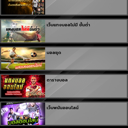
เว็บแทงบอลไม่มี ขั้นต่ำ
บอลชุด
ตารางบอล
เว็บพนันออนไลน์