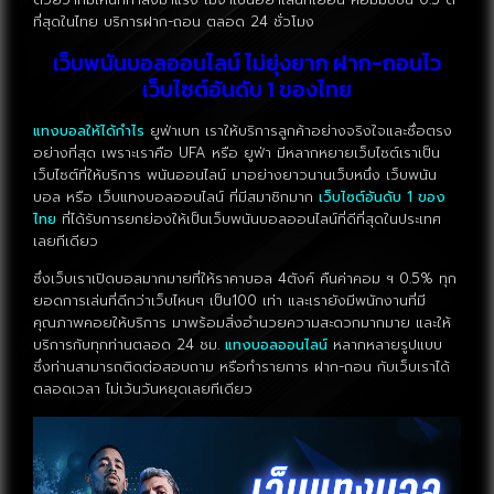
ที่สุดในไทย บริการฝาก-ถอน ตลอด 24 ชั่วโมง
เว็บพนันบอลออนไลน์ ไม่ยุ่งยาก ฝาก-ถอนไว
เว็บไซต์อันดับ 1 ของไทย
แทงบอลให้ได้กำไร
ยูฟ่าเบท เราให้บริการลูกค้าอย่างจริงใจและซื่อตรง
อย่างที่สุด เพราะเราคือ UFA หรือ ยูฟ่า มีหลากหยายเว็บไซต์เราเป็น
เว็บไซต์ที่ให้บริการ พนันออนไลน์ มาอย่างยาวนานเว็บหนึ่ง เว็บพนัน
บอล หรือ เว็บแทงบอลออนไลน์ ที่มีสมาชิกมาก
เว็บไซต์อันดับ 1 ของ
ไทย
ที่ได้รับการยกย่องให้เป็นเว็บพนันบอลออนไลน์ที่ดีที่สุดในประเทศ
เลยทีเดียว
ซึ่งเว็บเราเปิดบอลมากมายที่ให้ราคาบอล 4ตังค์ คืนค่าคอม ฯ 0.5% ทุก
ยอดการเล่นที่ดีกว่าเว็บไหนๆ เป็น100 เท่า และเรายังมีพนักงานที่มี
คุณภาพคอยให้บริการ มาพร้อมสิ่งอำนวยความสะดวกมากมาย และให้
บริการกับทุกท่านตลอด 24 ชม.
แทงบอลออนไลน์
หลากหลายรูปแบบ
ซึ่งท่านสามารถติดต่อสอบถาม หรือทำรายการ ฝาก-ถอน กับเว็บเราได้
ตลอดเวลา ไม่เว้นวันหยุดเลยทีเดียว