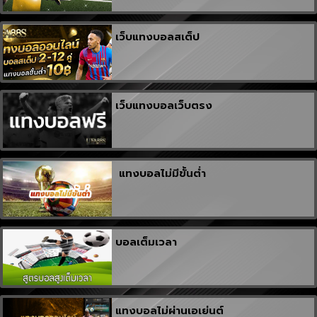
เว็บแทงบอลสเต็ป
เว็บแทงบอลเว็บตรง
แทงบอลไม่มีขั้นต่ำ
บอลเต็มเวลา
แทงบอลไม่ผ่านเอเย่นต์