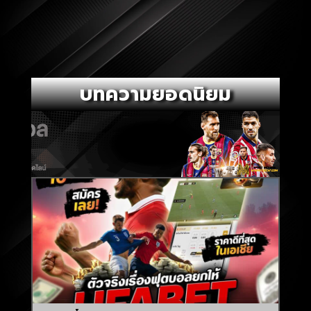
บทความยอดนิยม