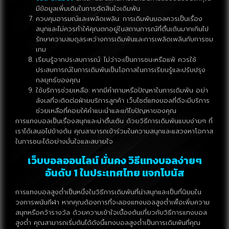
มีข้อมูลเพิ่มเติมในการตัดสินใจเดิมพัน
ควบคุมอารมณ์และเพลิดเพลิน: การเดิมพันบอลควรเป็นเรื่อง
สนุกและไม่ควรทำให้คุณตกอยู่ในสถานการณ์ที่ตื่นเต้นมากเกินไป
รักษาความสมดุลระหว่างการเดิมพันและการเพลิดเพลินกับการชม
เกม
เรียนรู้จากประสบการณ์: ไม่ว่าจะเป็นการชนะหรือแพ้ ควรใช้
ประสบการณ์ในการเดิมพันเป็นโอกาสในการเรียนรู้และปรับปรุง
กลยุทธ์ของคุณ
ใช้บริการช่วยเหลือ: หากมีคำถามหรือปัญหาในการเดิมพัน อย่า
ลังเลที่จะติดต่อฝ่ายบริการลูกค้า เว็บไซต์แทงบอลที่ดีจะมีบริการ
ช่วยเหลือที่คอยให้คำแนะนำและแก้ไขปัญหาของคุณ
การแทงบอลเป็นเรื่องสนุกและน่าตื่นเต้น ด้วยวิธีการเดิมพันแบบง่ายๆ ที่
เราได้เสนอไปข้างต้น คุณสามารถเข้าร่วมในความสนุกและแสวงหาโอกาส
ในการชนะได้อย่างมั่นใจและสบายใจ
เว็บบอลออนไลน์ มั่นคง วิธีแทงบอลง่ายๆ
อันดับ 1 ในประเทศไทย แจกโบนัส
การแทงบอลสูงต่ำเป็นหนึ่งในวิธีการเดิมพันที่น่าสนุกและเป็นที่นิยมใน
วงการพนันกีฬา หากคุณต้องการที่จะลองแทงบอลสูงต่ำเพื่อเพิ่มความ
สนุกหรือคว้ารางวัล ด้วยความเข้าใจเบื้องต้นเกี่ยวกับวิธีการแทงบอล
สูงต่ำ คุณสามารถเริ่มต้นได้ดังนี้แทงบอลสูงต่ำเป็นการเดิมพันที่คุณ