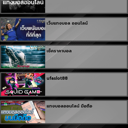
เว็บแทงบอล ออนไลน์
เช็คราคาบอล
ufaslot88
แทงบอลออนไลน์ มือถือ