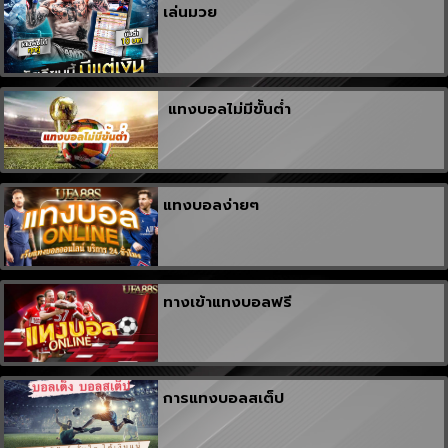
เล่นมวย
แทงบอลไม่มีขั้นต่ำ
แทงบอลง่ายๆ
ทางเข้าแทงบอลฟรี
การแทงบอลสเต็ป