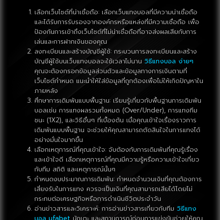
เลือกเว็บไซต์ที่น่าเชื่อถือ: เลือกเว็บแทงบอลที่มีความน่าเชื่อถือ
และได้รับการรับรองจากองค์กรหรือแหล่งที่มีความเชื่อถือ เพื่อ
ป้องกันการเข้าถึงเว็บไซต์ที่ไม่น่าเชื่อถือที่อาจส่งผลเสียกับการ
เล่นและการฝากเงินของคุณ
ลงทะเบียนและสร้างบัญชีผู้ใช้: กระบวนการลงทะเบียนและสร้าง
บัญชีผู้ใช้บนเว็บแทงบอลจะใช้เวลาไม่นาน
วิธีแทงบอล ง่ายๆ
คุณจะต้องกรอกข้อมูลส่วนตัวและข้อมูลทางการเงินตามที่
เว็บไซต์กำหนด แนะนำให้ใส่ข้อมูลที่ถูกต้องเพื่อไม่ให้เกิดปัญหาใน
ภายหลัง
ศึกษาการเดิมพันแบบพื้นฐาน: เรียนรู้เกี่ยวกับพื้นฐานการเดิมพัน
บอลเช่น การแทงผลรวมทั้งหมด (Over/Under), การแทงทีม
ชนะ (1X2), และวิธีอื่นๆ ที่เบื้องต้น เมื่อคุณเข้าใจเรื่องราวการ
เดิมพันแบบพื้นฐาน จะช่วยให้คุณสามารถตัดสินใจในการแทงได้
อย่างมั่นใจมากขึ้น
เลือกเหตุการณ์ที่คุณเข้าใจ: จับต้องกับการเดิมพันที่คุณรู้เรื่อง
และเข้าใจดี เลือกเหตุการณ์ที่คุณมีความรู้หรือความเข้าใจเกี่ยว
กับทีม สถิติ และเหตุการณ์นั้นๆ
กำหนดงบประมาณการเดิมพัน: กำหนดจำนวนเงินที่คุณต้องการ
เสี่ยงรับในการแทง ควรจะเป็นเงินที่คุณสามารถเสียได้โดยไม่
กระทบต่อเศรษฐกิจหรือการดำเนินชีวิตประจำวัน
อ่านข่าวสารและวิเคราะห์: การอ่านข่าวสารเกี่ยวกับทีม
วิธีแทง
บอล ufabet
นักเตะ และสถานการณ์ก่อนการแข่งขันช่วยให้คุณ