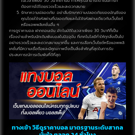
ในเวลาเพียง 30 วินาทีเท่านั้น ทำให้คุณสามารถดำเนินการที่
ต้องการได้โดยรวดเร็วและสะดวกสบาย
รักษาความปลอดภัย: อย่าลืมรักษาความปลอดภัยของบัญชีของ
คุณโดยใช้รหัสผ่านที่ปลอดภัยและไม่ใช้รหัสผ่านเดียวกับเว็บไซต์
หรือแอพพลิเคชั่นอื่น ๆ
การดูราคาบอล ฝากถอนเงิน อัตโนมัติในเวลาเพียง 30 วินาทีก็เป็น
เรื่องง่ายสำหรับนักเดิมพันบอลในปัจจุบัน ที่เทคโนโลยีทำให้ทุกสิ่งเป็นไป
อย่างรวดเร็วและสะดวกสบายมากขึ้น และการเลือกเว็บไซต์หรือแอพพลิ
เคชั่นที่มีความเชื่อถือและมีคุณภาพจึงเป็นสิ่งสำคัญที่สุดในการรับ
ประสบการณ์การเดิมพันที่ดีที่สุด
ทางเข้า วิธีดูราคาบอล มาตรฐานระดับสากล
มั่นใจ ตลอด 24 ชั่วโมง