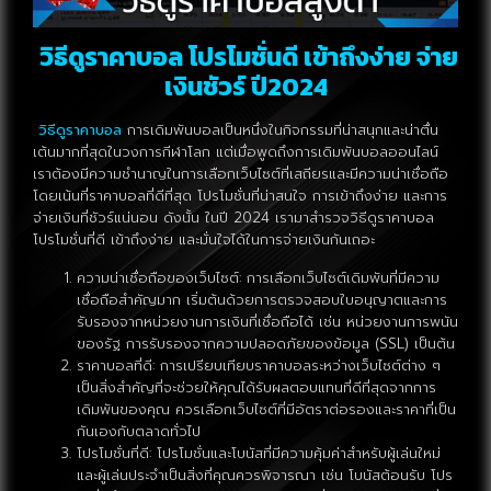
วิธีดูราคาบอล โปรโมชั่นดี เข้าถึงง่าย จ่าย
เงินชัวร์ ปี2024
วิธีดูราคาบอล
การเดิมพันบอลเป็นหนึ่งในกิจกรรมที่น่าสนุกและน่าตื่น
เต้นมากที่สุดในวงการกีฬาโลก แต่เมื่อพูดถึงการเดิมพันบอลออนไลน์
เราต้องมีความชำนาญในการเลือกเว็บไซต์ที่เสถียรและมีความน่าเชื่อถือ
โดยเน้นที่ราคาบอลที่ดีที่สุด โปรโมชั่นที่น่าสนใจ การเข้าถึงง่าย และการ
จ่ายเงินที่ชัวร์แน่นอน ดังนั้น ในปี 2024 เรามาสำรวจวิธีดูราคาบอล
โปรโมชั่นที่ดี เข้าถึงง่าย และมั่นใจได้ในการจ่ายเงินกันเถอะ
ความน่าเชื่อถือของเว็บไซต์: การเลือกเว็บไซต์เดิมพันที่มีความ
เชื่อถือสำคัญมาก เริ่มต้นด้วยการตรวจสอบใบอนุญาตและการ
รับรองจากหน่วยงานการเงินที่เชื่อถือได้ เช่น หน่วยงานการพนัน
ของรัฐ การรับรองจากความปลอดภัยของข้อมูล (SSL) เป็นต้น
ราคาบอลที่ดี: การเปรียบเทียบราคาบอลระหว่างเว็บไซต์ต่าง ๆ
เป็นสิ่งสำคัญที่จะช่วยให้คุณได้รับผลตอบแทนที่ดีที่สุดจากการ
เดิมพันของคุณ ควรเลือกเว็บไซต์ที่มีอัตราต่อรองและราคาที่เป็น
กันเองกับตลาดทั่วไป
โปรโมชั่นที่ดี: โปรโมชั่นและโบนัสที่มีความคุ้มค่าสำหรับผู้เล่นใหม่
และผู้เล่นประจำเป็นสิ่งที่คุณควรพิจารณา เช่น โบนัสต้อนรับ โปร