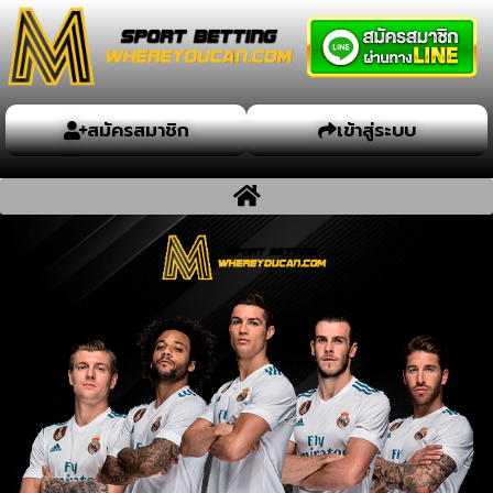
สมัครสมาชิก
เข้าสู่ระบบ