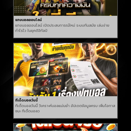
แทงบอลออนไลน์
แทงบอลออนไลน์ เปิดประสบการณ์ใหม่ ระบบทันสมัย เล่นง่าย
กำไรไว ในยุคดิจิทัลปั
ทีเด็ดบอลวันนี้
ทีเด็ดบอลวันนี้ วิเคราะห์บอลแม่นยำ อัปเดตข้อมูลครบ เพิ่มโอกาส
ชนะ ทีเด็ดบอลว