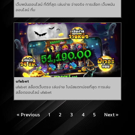
เว็บพนันออนไลน์ ที่ดีที่สุด เล่นง่าย จ่ายจริง การเลือก เว็บพนัน
ออนไลน์ ที่ม
ufabet
ufabet สล็อตเว็บตรง เล่นง่าย โบนัสแตกบ่อยที่สุด การเล่น
สล็อตออนไลน์ ufabet
« Previous
1
2
3
4
5
Next »