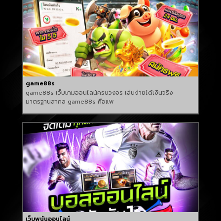
game88s
game88s เว็บเกมออนไลน์ครบวงจร เล่นง่ายได้เงินจริง
มาตรฐานสากล game88s คือแพ
เว็บพนันออนไลน์