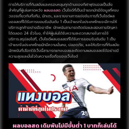
การให้บริการที่ทันสมัยและครอบคลุมทุกด้านของกีฬาฟุตบอลเป็นสิ่ง
สำคัญที่ผู้เล่นคาดหวัง
ผลบอลสด
เว็บไซต์ที่เป็นเจ้าแรกมักมีข้อมูลที่ครบ
วงจรเกี่ยวกับทั้งทีม, นักเตะ, และรายงานการแข่งขัน.การที่เว็บไซต์ผล
บอลสดที่ได้รับการยอมรับอันดับ 1 เป็นเจ้าแรกในประเทศไทยจะมีการให้
บริการลูกค้าอย่างมืออาชีพ. นักพนันสามารถติดต่อและสอบถามปัญหา
ได้ตลอด 24 ชั่วโมง, ทำให้ผู้เล่นได้รับความสะดวกสบายในการใช้
บริการ.สรุปลงไปที่, เว็บไซต์ผลบอลสดที่ได้รับการยอมรับอันดับ 1 เป็น
เจ้าแรกในประเทศไทยมักมีความมั่นคง, ปลอดภัย, และให้บริการที่ทันสมัย.
นักพนันที่เลือกใช้เว็บนี้สามารถแทงบอลและติดตามผลบอลสดได้อย่างมี
ความสุขและมั่นใจในความเชื่อถือของเว็บไซต์
ผลบอลสด เดิมพันไม่มีขั้นต่ำ 1 บาทก็เล่นได้