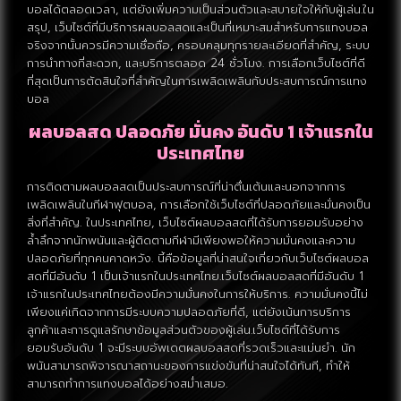
บอลได้ตลอดเวลา, แต่ยังเพิ่มความเป็นส่วนตัวและสบายใจให้กับผู้เล่น.ใน
สรุป, เว็บไซต์ที่มีบริการผลบอลสดและเป็นที่เหมาะสมสำหรับการแทงบอล
จริงจากนั้นควรมีความเชื่อถือ, ครอบคลุมทุกรายละเอียดที่สำคัญ, ระบบ
การนำทางที่สะดวก, และบริการตลอด 24 ชั่วโมง. การเลือกเว็บไซต์ที่ดี
ที่สุดเป็นการตัดสินใจที่สำคัญในการเพลิดเพลินกับประสบการณ์การแทง
บอล
ผลบอลสด
ปลอดภัย มั่นคง อันดับ 1 เจ้าแรกใน
ประเทศไทย
การติดตามผลบอลสดเป็นประสบการณ์ที่น่าตื่นเต้นและนอกจากการ
เพลิดเพลินในกีฬาฟุตบอล, การเลือกใช้เว็บไซต์ที่ปลอดภัยและมั่นคงเป็น
สิ่งที่สำคัญ. ในประเทศไทย, เว็บไซต์ผลบอลสดที่ได้รับการยอมรับอย่าง
ล้ำลึกจากนักพนันและผู้ติดตามกีฬามีเพียงพอให้ความมั่นคงและความ
ปลอดภัยที่ทุกคนคาดหวัง. นี้คือข้อมูลที่น่าสนใจเกี่ยวกับเว็บไซต์ผลบอล
สดที่มีอันดับ 1 เป็นเจ้าแรกในประเทศไทย.เว็บไซต์ผลบอลสดที่มีอันดับ 1
เจ้าแรกในประเทศไทยต้องมีความมั่นคงในการให้บริการ. ความมั่นคงนี้ไม่
เพียงแค่เกิดจากการมีระบบความปลอดภัยที่ดี, แต่ยังเน้นการบริการ
ลูกค้าและการดูแลรักษาข้อมูลส่วนตัวของผู้เล่น.เว็บไซต์ที่ได้รับการ
ยอมรับอันดับ 1 จะมีระบบอัพเดตผลบอลสดที่รวดเร็วและแม่นยำ. นัก
พนันสามารถพิจารณาสถานะของการแข่งขันที่น่าสนใจได้ทันที, ทำให้
สามารถทำการแทงบอลได้อย่างสม่ำเสมอ.