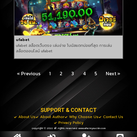
ufabet
ufabet สล็อตเว็บตรง เล่นง่าย โบนัสแตกบ่อยที่สุด การเล่น
สล็อตออนไลน์ ufabet
« Previous
1
2
3
4
5
Next »
SUPPORT & CONTACT
About Us
About Author
Why Choose Us
Contact Us
Privacy Policy
copyright © 2022 all rights reserved
www.whereyoucan.com