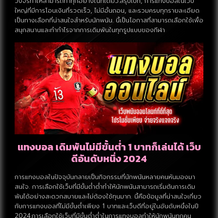
วงจรทำให้สามารถทำทุกอย่างในที่เดียว.สรุปไปที่, การแทงบอลในเว็บ
ใหญ่ที่มีการโอนเงินที่รวดเร็ว, ไม่มีอั้นถอน, และรวมครบทุกรายละเอียด
เป็นทางเลือกที่น่าสนใจสำหรับนักพนัน. นี้เป็นโอกาสที่สามารถเลือกใช้เพื่อ
สนุกสนานและทำกำไรจากการเดิมพันในทุกรูปแบบของกีฬา
แทงบอล เดิมพันไม่มีขั้นต่ำ 1 บาทก็เล่นได้ เว็บ
ดีอันดับหนึ่ง 2024
การแทงบอลในปัจจุบันกลายเป็นกิจกรรมที่นักพนันหลายคนหันมองมา
สนใจ. การเลือกใช้เว็บที่มีขั้นต่ำต่ำทำให้นักพนันสามารถเริ่มต้นการเดิม
พันได้อย่างสะดวกสบายและไม่ต้องใช้ทุนมาก. นี้คือข้อมูลที่น่าสนใจเกี่ยว
กับการแทงบอลที่ไม่มีขั้นต่ำเพียง 1 บาทและเว็บดีที่อยู่ในอันดับหนึ่งในปี
2024.การเลือกใช้เว็บที่มีขั้นต่ำต่ำในการแทงบอลทำให้นักพนันทุกคน