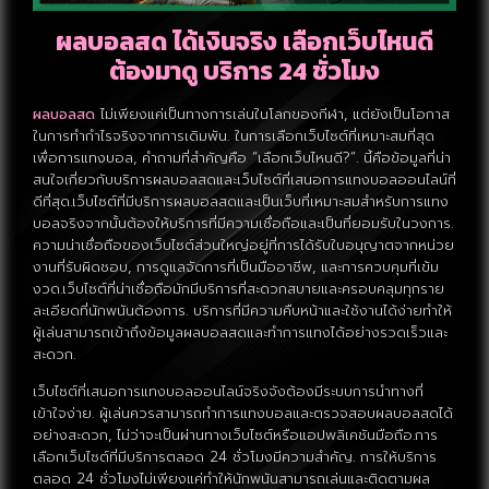
ผลบอลสด ได้เงินจริง เลือกเว็บไหนดี
ต้องมาดู บริการ 24 ชั่วโมง
ผลบอลสด
ไม่เพียงแค่เป็นทางการเล่นในโลกของกีฬา, แต่ยังเป็นโอกาส
ในการทำกำไรจริงจากการเดิมพัน. ในการเลือกเว็บไซต์ที่เหมาะสมที่สุด
เพื่อการแทงบอล, คำถามที่สำคัญคือ “เลือกเว็บไหนดี?”. นี้คือข้อมูลที่น่า
สนใจเกี่ยวกับบริการผลบอลสดและเว็บไซต์ที่เสนอการแทงบอลออนไลน์ที่
ดีที่สุด.เว็บไซต์ที่มีบริการผลบอลสดและเป็นเว็บที่เหมาะสมสำหรับการแทง
บอลจริงจากนั้นต้องให้บริการที่มีความเชื่อถือและเป็นที่ยอมรับในวงการ.
ความน่าเชื่อถือของเว็บไซต์ส่วนใหญ่อยู่ที่การได้รับใบอนุญาตจากหน่วย
งานที่รับผิดชอบ, การดูแลจัดการที่เป็นมืออาชีพ, และการควบคุมที่เข้ม
งวด.เว็บไซต์ที่น่าเชื่อถือมักมีบริการที่สะดวกสบายและครอบคลุมทุกราย
ละเอียดที่นักพนันต้องการ. บริการที่มีความคืบหน้าและใช้งานได้ง่ายทำให้
ผู้เล่นสามารถเข้าถึงข้อมูลผลบอลสดและทำการแทงได้อย่างรวดเร็วและ
สะดวก.
เว็บไซต์ที่เสนอการแทงบอลออนไลน์จริงจังต้องมีระบบการนำทางที่
เข้าใจง่าย. ผู้เล่นควรสามารถทำการแทงบอลและตรวจสอบผลบอลสดได้
อย่างสะดวก, ไม่ว่าจะเป็นผ่านทางเว็บไซต์หรือแอปพลิเคชันมือถือ.การ
เลือกเว็บไซต์ที่มีบริการตลอด 24 ชั่วโมงมีความสำคัญ. การให้บริการ
ตลอด 24 ชั่วโมงไม่เพียงแค่ทำให้นักพนันสามารถเล่นและติดตามผล