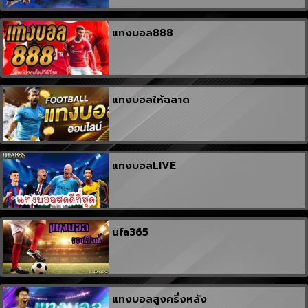
แทงบอล888
แทงบอลให้ฉลาด
แทงบอลLIVE
ufa365
แทงบอลสูงครึ่งหลัง