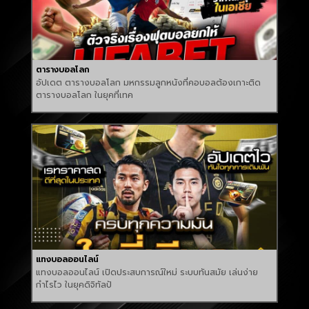
ตารางบอลโลก
อัปเดต ตารางบอลโลก มหกรรมลูกหนังที่คอบอลต้องเกาะติด
ตารางบอลโลก ในยุคที่เทค
แทงบอลออนไลน์
แทงบอลออนไลน์ เปิดประสบการณ์ใหม่ ระบบทันสมัย เล่นง่าย
กำไรไว ในยุคดิจิทัลปั