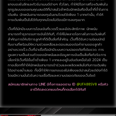
แทงบอลในลีกและทัวร์นาเมนต์ต่างๆ ทั่วโลก, ทำให้มีโอกาสที่จะเดิมพันใน
ทุกรูปแบบของเกมคุณสมบัติที่น่าสนใจสำหรับนักพนันคือขั้นต่ำที่ต่ำในการ
เดิมพัน. นักพนันสามารถลงทุนในเกมโดยใช้เพียง 1 บาทเท่านั้น, ทำให้
การเดิมพันเป็นไปได้กับทุกคนโดยไม่ต้องมีการลงทุนมาก.
เว็บที่ดีมักมีระบบการโอนเงินที่รวดเร็วและมีประสิทธิภาพ. นักพนัน
สามารถทำธุรกรรมการเงินได้ทันที, ทำให้ไม่พลาดโอกาสในการเดิมพันที่
สำคัญ.การให้บริการลูกค้าที่ดีเป็นสิ่งที่สำคัญ. เว็บที่ได้รับความนิยมมักมี
ทีมงานที่พร้อมให้ความช่วยเหลือและตอบสนองต่อคำถามของลูกค้า
อย่างรวดเร็ว.เว็บที่น่าเชื่อถือมักมีระบบความปลอดภัยที่เข้มงวด. การ
ดูแลความเป็นส่วนตัวของนักพนันและข้อมูลการเงินเป็นสิ่งที่แท้จริง.การ
เลือกใช้เว็บที่มีขั้นต่ำต่ำเพียง 1 บาทและอยู่ในอันดับหนึ่งในปี 2024 เป็น
ทางเลือกที่ทำให้นักพนันสามารถเข้าร่วมและเพลิดเพลินไปกับการเดิมพัน
ได้อย่างสม่ำเสมอ. ทั้งนี้ทำให้การแทงบอลไม่เพียงแต่น่าสนใจแต่ยังทำได้
โดยมีความมั่นใจในความเชื่อถือและความปลอดภัยของเว็บไซต์
สมัครสมาชิกผ่านทาง LINE มีทั้งการแอดตาม ID
@UFA88SV8
หรือคิว
อาร์โค้ดสะดวกแบบไหนก็กดเลือกได้ทันที