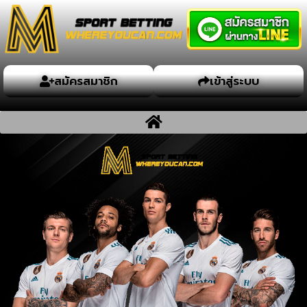
สมัครสมาชิก
เข้าสู่ระบบ