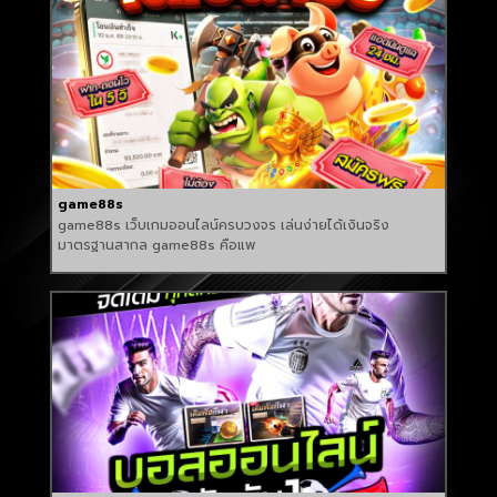
game88s
game88s เว็บเกมออนไลน์ครบวงจร เล่นง่ายได้เงินจริง
มาตรฐานสากล game88s คือแพ