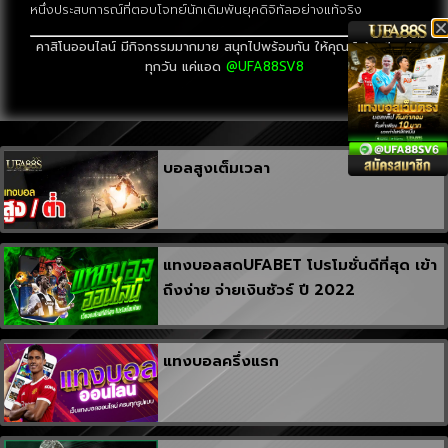
หนึ่งประสบการณ์ที่ตอบโจทย์นักเดิมพันยุคดิจิทัลอย่างแท้จริง
คาสิโนออนไลน์ มีกิจกรรมมากมาย สนุกไปพร้อมกัน ให้คุณลุ้นโชคใหญ่
ทุกวัน แค่แอด
@UFA88SV8
บอลสูงเต็มเวลา
แทงบอลสดUFABET โปรโมชั่นดีที่สุด เข้า
ถึงง่าย จ่ายเงินชัวร์ ปี 2022
แทงบอลครึ่งแรก