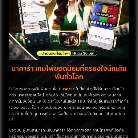
บาคาร่า เกมไพ่ยอดนิยมที่ครองใจนักเดิม
พันทั่วโลก
ในโลกของการเดิมพันออนไลน์
บาคาร่า
ไม่มีเกมใดที่ได้รับความนิยมไป
กว่า
บาคาร่าออนไลน์
อีกแล้ว เกมไพ่ชนิดนี้มีเสน่ห์เฉพาะตัว เล่นง่าย
กติกาไม่ซับซ้อน และใช้เวลาไม่นานในแต่ละรอบ ทำให้ผู้เล่นสามารถทำกำไร
ได้อย่างรวดเร็ว ความนิยมของ
บาคาร่าออนไลน์
ยังเกิดจากความตื่น
เต้นที่เกิดขึ้นในทุกการเปิดไพ่ ซึ่งเป็นเอกลักษณ์ที่ไม่มีเกมคาสิโนใดเทียบ
ได้
ปัจจุบัน ผู้เล่นสามารถ
เล่นบาคาร่า
ได้ทุกที่ทุกเวลา ผ่านโทรศัพท์มือถือ
หรือคอมพิวเตอร์ โดยไม่จำเป็นต้องเดินทางไปคาสิโนจริงเหมือนในอดีต