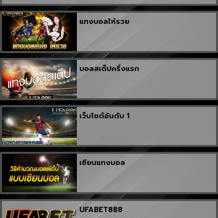
แทงบอลให้รวย
บอลสเต็ปครึ่งแรก
เว็บไซต์อันดับ 1
เซียนแทงบอล
UFABET888