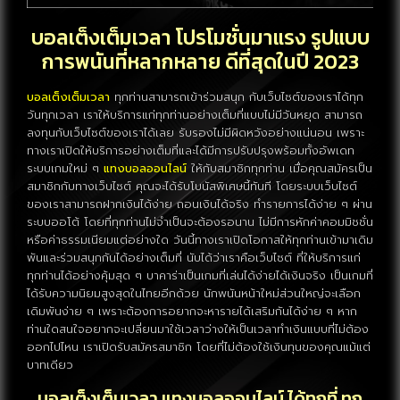
บอลเต็งเต็มเวลา โปรโมชั่นมาแรง รูปแบบ
การพนันที่หลากหลาย ดีที่สุดในปี 2023
บอลเต็งเต็มเวลา
ทุกท่านสามารถเข้าร่วมสนุก กับเว็บไซต์ของเราได้ทุก
วันทุกเวลา เราให้บริการแก่ทุกท่านอย่างเต็มที่แบบไม่มีวันหยุด สามารถ
ลงทุนกับเว็บไซต์ของเราได้เลย รับรองไม่มีผิดหวังอย่างแน่นอน เพราะ
ทางเราเปิดให้บริการอย่างเต็มที่และได้มีการปรับปรุงพร้อมทั้งอัพเดท
ระบบเกมใหม่ ๆ
แทงบอลออนไลน์
ให้กับสมาชิกทุกท่าน เมื่อคุณสมัครเป็น
สมาชิกกับทางเว็บไซต์ คุณจะได้รับโบนัสพิเศษนี้ทันที โดยระบบเว็บไซต์
ของเราสามารถฝากเงินได้ง่าย ถอนเงินได้จริง ทำรายการได้ง่าย ๆ ผ่าน
ระบบออโต้ โดยที่ทุกท่านไม่จำเป็นจะต้องรอนาน ไม่มีการหักค่าคอมมิชชั่น
หรือค่าธรรมเนียมแต่อย่างใด วันนี้ทางเราเปิดโอกาสให้ทุกท่านเข้ามาเดิม
พันและร่วมสนุกกันได้อย่างเต็มที่ นับได้ว่าเราคือเว็บไซต์ ที่ให้บริการแก่
ทุกท่านได้อย่างคุ้มสุด ๆ บาคาร่าเป็นเกมที่เล่นได้ง่ายได้เงินจริง เป็นเกมที่
ได้รับความนิยมสูงสุดในไทยอีกด้วย นักพนันหน้าใหม่ส่วนใหญ่จะเลือก
เดิมพันง่าย ๆ เพราะต้องการอยากจะหารายได้เสริมกันได้ง่าย ๆ หาก
ท่านใดสนใจอยากจะเปลี่ยนมาใช้เวลาว่างให้เป็นเวลาทำเงินแบบที่ไม่ต้อง
ออกไปไหน เราเปิดรับสมัครสมาชิก โดยที่ไม่ต้องใช้เงินทุนของคุณแม้แต่
บาทเดียว
บอลเต็งเต็มเวลา แทงบอลออนไลน์ ได้ทุกที่ ทุก