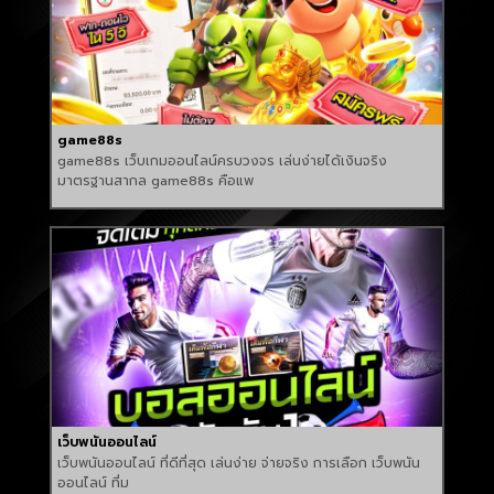
game88s
game88s เว็บเกมออนไลน์ครบวงจร เล่นง่ายได้เงินจริง
มาตรฐานสากล game88s คือแพ
เว็บพนันออนไลน์
เว็บพนันออนไลน์ ที่ดีที่สุด เล่นง่าย จ่ายจริง การเลือก เว็บพนัน
ออนไลน์ ที่ม