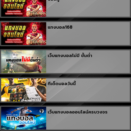
แทงบอล168
เว็บแทงบอลไม่มี ขั้นต่ำ
ทีเด็ดบอลวันนี้
เว็บแทงบอลออนไลน์ครบวงจร